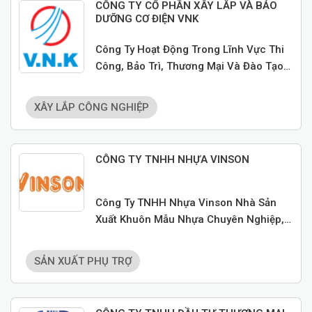
CÔNG TY CỔ PHẦN XÂY LẮP VÀ BẢO
DƯỠNG CƠ ĐIỆN VNK
Công Ty Hoạt Động Trong Lĩnh Vực Thi
Công, Bảo Trì, Thương Mại Và Đào Tạo
Trong Lĩnh Vực Cơ Điện. Chuyên Tổng
Thầu M&E Các Dự Án Nước Ngoài.
XÂY LẮP CÔNG NGHIỆP
CÔNG TY TNHH NHỰA VINSON
Công Ty TNHH Nhựa Vinson Nhà Sản
Xuất Khuôn Mẫu Nhựa Chuyên Nghiệp,
Nhà Gia Công Linh Kiện Nhựa Chính
Xác Cao, Nhà Sản Xuất Dòng Nhỏ Mắt
SẢN XUẤT PHỤ TRỢ
Vô Khuẩn , Sản Xuất Chai Nhựa Xịt Tai
Mũi Họng ... Đạt ISO 15378 Và Năng
Suất Lớn.