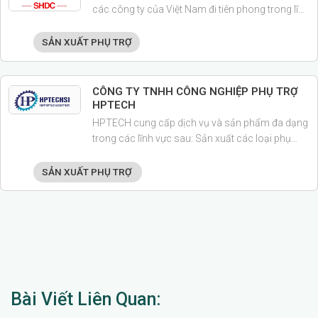
các công ty của Việt Nam đi tiên phong trong lĩnh
vực gia công lắp ráp bo mạch PCBA, sản xuất củ
sạc điện thoại và các thiết bị điện tử xuất khẩu.
SẢN XUẤT PHỤ TRỢ
CÔNG TY TNHH CÔNG NGHIỆP PHỤ TRỢ
HPTECH
HPTECH cung cấp dịch vụ và sản phẩm đa dạng
trong các lĩnh vực sau: Sản xuất các loại phụ
kiện kim loại; Sản xuất và lắp ráp các sản phẩm
cơ khí, tráng phù kim loại; Sản xuất máy công cụ
SẢN XUẤT PHỤ TRỢ
và máy tạo hình kim loại,...
Bài Viết Liên Quan: