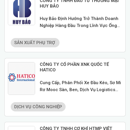
CÔNG TY TNHH ĐẦU TƯ THƯƠNG MẠI
HUY BẢO
Huy Bảo Định Hướng Trở Thành Doanh
Nghiệp Hàng Đầu Trong Lĩnh Vực Ống
Nhựa HDPE Tại Việt Nam, Từng Bước
Khẳng Định Năng Lực Cạnh Tranh Trong
SẢN XUẤT PHỤ TRỢ
Khu Vực Và Quốc Tế.
CÔNG TY CỔ PHẦN XNK QUỐC TẾ
HATICO
Cung Cấp, Phân Phối Xe Đầu Kéo, Sơ Mi
Rơ Mooc Sàn, Ben, Dịch Vụ Logistics
Trên Cả Nước,..
DỊCH VỤ CÔNG NGHIỆP
CÔNG TY TNHH CƠ KHÍ HTMP VIỆT