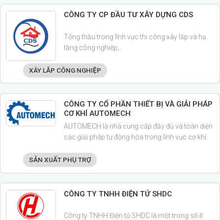
CÔNG TY CP ĐẦU TƯ XÂY DỰNG CDS
Tổng thầu trong lĩnh vực thi công xây lắp và hạ
tầng công nghiệp,..
XÂY LẮP CÔNG NGHIỆP
CÔNG TY CỔ PHẦN THIẾT BỊ VÀ GIẢI PHÁP
CƠ KHÍ AUTOMECH
AUTOMECH là nhà cung cấp đầy đủ và toàn diện
các giải pháp tự động hóa trong lĩnh vực cơ khí.
SẢN XUẤT PHỤ TRỢ
CÔNG TY TNHH ĐIỆN TỬ SHDC
Công ty TNHH Điện tử SHDC là một trong số ít