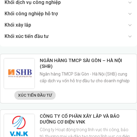
Khối dịch vụ công nghiệp
Khối công nghiệp hỗ trợ
Khối xây lắp
Khối xúc tiến đầu tư
NGÂN HÀNG TMCP SÀI GÒN – HÀ NỘI
(SHB)
Ngân hàng TMCP Sài Gòn - Hà Nội (SHB) cung
cấp dịch vụ vốn hỗ trợ đầu tư cho doanh nghiệp
XÚC TIẾN ĐẦU TƯ
CÔNG TY CỔ PHẦN XÂY LẮP VÀ BẢO
DƯỠNG CƠ ĐIỆN VNK
Công ty Hoạt động trong lĩnh vực thi công, bảo
trì, thương mại và đào tạo trong lĩnh vực cơ điện.