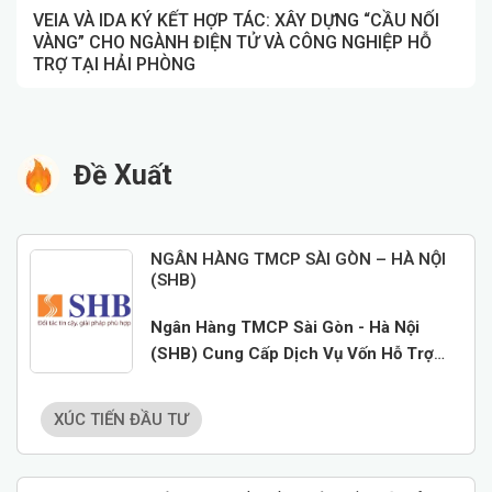
VEIA VÀ IDA KÝ KẾT HỢP TÁC: XÂY DỰNG “CẦU NỐI
VÀNG” CHO NGÀNH ĐIỆN TỬ VÀ CÔNG NGHIỆP HỖ
TRỢ TẠI HẢI PHÒNG
Đề Xuất
NGÂN HÀNG TMCP SÀI GÒN – HÀ NỘI
(SHB)
Ngân Hàng TMCP Sài Gòn - Hà Nội
(SHB) Cung Cấp Dịch Vụ Vốn Hỗ Trợ
Đầu Tư Cho Doanh Nghiệp
XÚC TIẾN ĐẦU TƯ