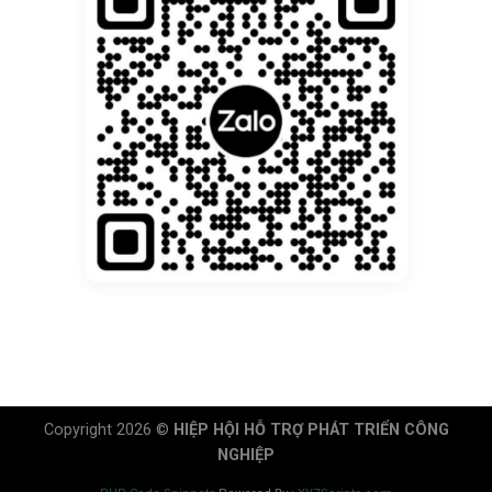
Copyright 2026 ©
HIỆP HỘI HỖ TRỢ PHÁT TRIỂN CÔNG
NGHIỆP