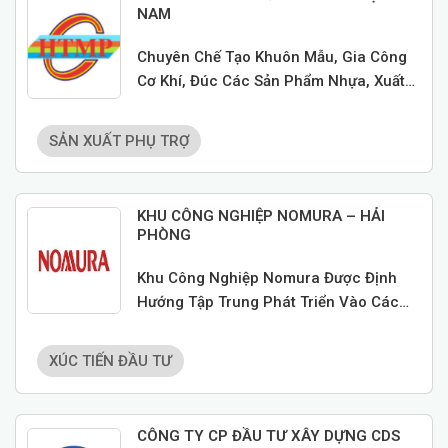
NAM
Chuyên Chế Tạo Khuôn Mẫu, Gia Công
Cơ Khí, Đúc Các Sản Phẩm Nhựa, Xuất
Nhập Khẩu Các Mặt Hàng Công Ty Kinh
Doanh.
SẢN XUẤT PHỤ TRỢ
KHU CÔNG NGHIỆP NOMURA – HẢI
PHÒNG
Khu Công Nghiệp Nomura Được Định
Hướng Tập Trung Phát Triển Vào Các
Lĩnh Vực Công Nghệ Cao, Chế Tạo Máy,
Cơ Khí Chính Xác; Linh Kiện Thiết Bị
XÚC TIẾN ĐẦU TƯ
Điện, Điện Tử,...
CÔNG TY CP ĐẦU TƯ XÂY DỰNG CDS