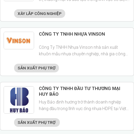
Chuyên tổng thầu M&E các dự án nước ngoài.
XÂY LẮP CÔNG NGHIỆP
CÔNG TY TNHH NHỰA VINSON
Công Ty TNHH Nhựa Vinson nhà sản xuất
khuôn mẫu nhựa chuyên nghiệp, nhà gia công
linh kiện nhựa chính xác cao, nhà sản xuất dòng
nhỏ mắt vô khuẩn , sản xuất chai nhựa xịt tai mũi
SẢN XUẤT PHỤ TRỢ
họng ... đạt ISO 15378 và năng suất lớn.
CÔNG TY TNHH ĐẦU TƯ THƯƠNG MẠI
HUY BẢO
Huy Bảo định hướng trở thành doanh nghiệp
hàng đầu trong lĩnh vực ống nhựa HDPE tại Việt
Nam, từng bước khẳng định năng lực cạnh tranh
trong khu vực và quốc tế.
SẢN XUẤT PHỤ TRỢ