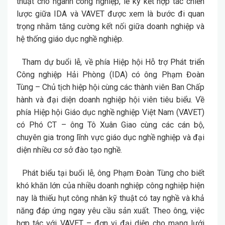
thuật cho ngành công nghiệp, lễ ký kết hợp tác chiến
lược giữa IDA và VAVET được xem là bước đi quan
trọng nhằm tăng cường kết nối giữa doanh nghiệp và
hệ thống giáo dục nghề nghiệp.
Tham dự buổi lễ, về phía Hiệp hội Hỗ trợ Phát triển
Công nghiệp Hải Phòng (IDA) có ông
Phạm Đoàn
Tùng – Chủ tịch hiệp hội
cùng các thành viên Ban Chấp
hành và đại diện doanh nghiệp hội viên tiêu biểu. Về
phía Hiệp hội Giáo dục nghề nghiệp Việt Nam (VAVET)
có Phó CT – ông
Tô Xuân Giao
cùng các cán bộ,
chuyên gia trong lĩnh vực giáo dục nghề nghiệp và đại
diện nhiều cơ sở đào tạo nghề.
Phát biểu tại buổi lễ, ông Phạm Đoàn Tùng cho biết
khó khăn lớn của nhiều doanh nghiệp công nghiệp hiện
nay là thiếu hụt công nhân kỹ thuật có tay nghề và khả
năng đáp ứng ngay yêu cầu sản xuất. Theo ông, việc
hợp tác với VAVET – đơn vị đại diện cho mạng lưới