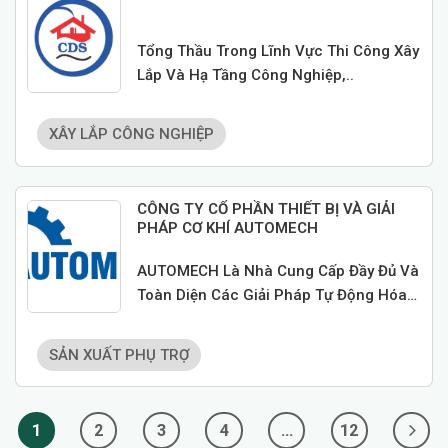
Tổng Thầu Trong Lĩnh Vực Thi Công Xây
Lắp Và Hạ Tầng Công Nghiệp,..
XÂY LẮP CÔNG NGHIỆP
CÔNG TY CỔ PHẦN THIẾT BỊ VÀ GIẢI
PHÁP CƠ KHÍ AUTOMECH
AUTOMECH Là Nhà Cung Cấp Đầy Đủ Và
Toàn Diện Các Giải Pháp Tự Động Hóa
Trong Lĩnh Vực Cơ Khí.
SẢN XUẤT PHỤ TRỢ
1
2
3
4
…
12