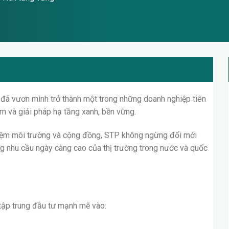
oup – Khởi điểm
+1000 đối tác tin cậy
+3 nhà máy
, Nền tảng vững
p đã vươn mình trở thành một trong những doanh nghiệp tiên
m và giải pháp hạ tầng xanh, bền vững.
nhiệm môi trường và cộng đồng, STP không ngừng đổi mới
 nhu cầu ngày càng cao của thị trường trong nước và quốc
 tập trung đầu tư mạnh mẽ vào: