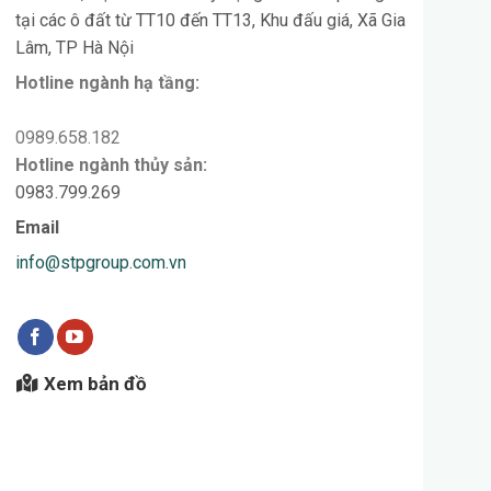
Địa chỉ
TT10-11, Dự án đầu tư xây dựng nhà ở thấp tầng
tại các ô đất từ TT10 đến TT13, Khu đấu giá, Xã Gia
Lâm, TP Hà Nội
Hotline ngành hạ tầng:
0989.658.182
Hotline ngành thủy sản:
0983.799.269
Email
info@stpgroup.com.vn
Xem bản đồ