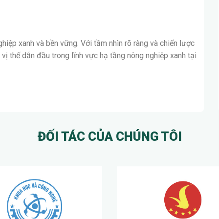
nh tế xanh, mang lại sự phát triển bền vững cho đời sống
iệp xanh và bền vững. Với tầm nhìn rõ ràng và chiến lược
vị thế dẫn đầu trong lĩnh vực hạ tầng nông nghiệp xanh tại
ĐỐI TÁC CỦA CHÚNG TÔI