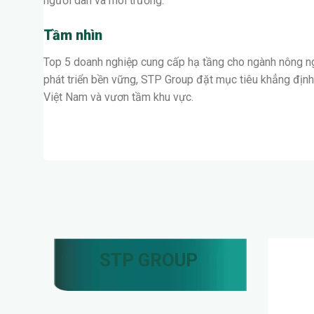
STP Group tiên phong trong công cuộc xây dựng chuỗi ki
người dân và môi trường.
Tầm nhìn
Top 5 doanh nghiệp cung cấp hạ tầng cho ngành nông ngh
phát triển bền vững, STP Group đặt mục tiêu khẳng định 
Việt Nam và vươn tầm khu vực.
STP GROUP