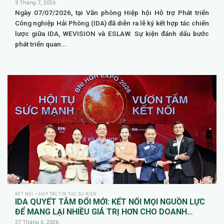
HÚT ĐẦU TƯ QUỐC TẾ
9 Tháng 7, 2026
Ngày 07/07/2026, tại Văn phòng Hiệp hội Hỗ trợ Phát triển
Công nghiệp Hải Phòng (IDA) đã diễn ra lễ ký kết hợp tác chiến
lược giữa IDA, WEVISION và ESLAW. Sự kiện đánh dấu bước
phát triển quan...
KẾT NỐI – HỢP TÁC TIN TỨC SỰ KIỆN
IDA QUYẾT TÂM ĐỔI MỚI: KẾT NỐI MỌI NGUỒN LỰC
ĐỂ MANG LẠI NHIỀU GIÁ TRỊ HƠN CHO DOANH
NGHIỆP HỘI VIÊN
27 Tháng 6, 2026