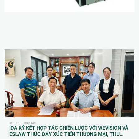
KẾT NỐI – HỢP TÁC
IDA KÝ KẾT HỢP TÁC CHIẾN LƯỢC VỚI WEVISION VÀ
ESLAW THÚC ĐẨY XÚC TIẾN THƯƠNG MẠI, THU