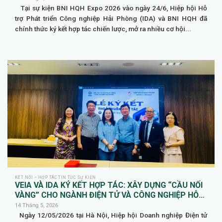
Tại sự kiện BNI HQH Expo 2026 vào ngày 24/6, Hiệp hội Hỗ
trợ Phát triển Công nghiệp Hải Phòng (IDA) và BNI HQH đã
chính thức ký kết hợp tác chiến lược, mở ra nhiều cơ hội...
KẾT NỐI – HỢP TÁC TIN TỨC SỰ KIỆN
VEIA VÀ IDA KÝ KẾT HỢP TÁC: XÂY DỰNG “CẦU NỐI
VÀNG” CHO NGÀNH ĐIỆN TỬ VÀ CÔNG NGHIỆP HỖ
TRỢ TẠI HẢI PHÒNG
14 Tháng 5, 2026
Ngày 12/05/2026 tại Hà Nội, Hiệp hội Doanh nghiệp Điện tử