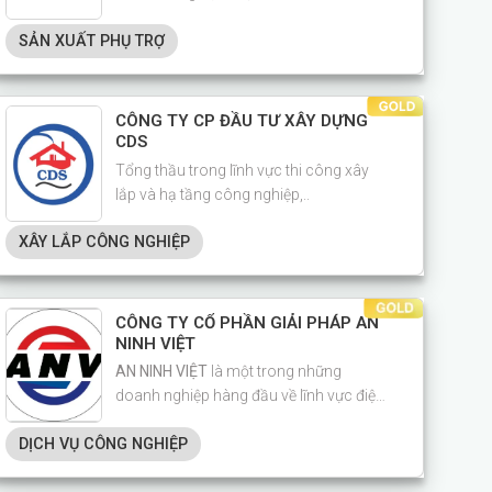
xác
SẢN XUẤT PHỤ TRỢ
CÔNG TY CP ĐẦU TƯ XÂY DỰNG
CDS
Tổng thầu trong lĩnh vực thi công xây
lắp và hạ tầng công nghiệp,..
XÂY LẮP CÔNG NGHIỆP
CÔNG TY CỔ PHẦN GIẢI PHÁP AN
NINH VIỆT
AN NINH VIỆT
là một trong những
doanh nghiệp hàng đầu về lĩnh vực điện
thông minh cho biệt thự, chung cư,
DỊCH VỤ CÔNG NGHIỆP
khách sạn, resort tại khu vực.