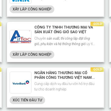
trong lĩnh vực cơ điện. Chuyên tổng
XÂY LẮP CÔNG NGHIỆP
thầu M&E các dự án nước ngoài.
CÔNG TY TNHH THƯƠNG MẠI VÀ
SẢN XUẤT ỐNG GIÓ SAO VIỆT
Chuyên
sản xuất, thi công lắp đặt ống
gió, phụ kiện và hệ thống thông gió
uy tín
tại Hải Phòng.
XÂY LẮP CÔNG NGHIỆP
NGÂN HÀNG THƯƠNG MẠI CỔ
PHẦN CÔNG THƯƠNG VIỆT NAM
(VIETINBANK CN HỒNG BÀNG)
Cung cấp dịch vụ đầu tư vốn hỗ trợ đầu
tư cho doanh nghiệp
XÚC TIẾN ĐẦU TƯ