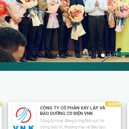
CÔNG TY CỔ PHẦN XÂY LẮP VÀ
BẢO DƯỠNG CƠ ĐIỆN VNK
Công ty Hoạt động trong lĩnh vực thi
công, bảo trì, thương mại và đào tạo