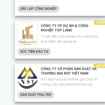
nghiệp tại thành phố Hải Phòng.
XÂY LẮP CÔNG NGHIỆP
CÔNG TY CP DỰ ÁN & CÔNG
NGHIỆP TOP LAND
Tư vấn đất công nghiệp, kho xưởng cho
thuê, M&A, đấu giá dự án
XÚC TIẾN ĐẦU TƯ
CÔNG TY CỔ PHẦN SẢN XUẤT VÀ
THƯƠNG MẠI NST VIỆT NAM
NST tập trung vào thiết kế, gia công và
chế tạo các sản phẩm kỹ thuật cao,
đáp ứng đa dạng nhu cầu của khách
SẢN XUẤT PHỤ TRỢ
hàng trong nhiều ngành công nghiệp
như điện tử, ô tô, thiết bị y tế,…