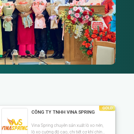
CÔNG TY TNHH VINA SPRING
Vina Spring chuyên sản xuất lò xo nén,
lò xo cường độ cao, chi tiết cơ khí chính