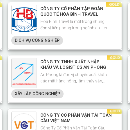
CÔNG TY CỔ PHẦN TẬP ĐOÀN
QUỐC TẾ HÒA BÌNH TRAVEL
Hòa Bình Travel là một trong những
đơn vị tiên phong trong ngành du lịch
Việt Nam, với hơn 15 năm kinh nghiệm
DỊCH VỤ CÔNG NGHIỆP
tổ chức tour trong nước, quốc tế và thiết
kế sự kiện cho doanh nghiệp.
CÔNG TY TNHH XUẤT NHẬP
KHẨU VÀ LOGISTICS AN PHONG
An Phong là đơn vị chuyên xuất khẩu
các mặt hàng nông, lâm, thủy sản,
đồng thời cung cấp các dịch vụ vận
XÂY LẮP CÔNG NGHIỆP
chuyển, thông quan và xuất nhập khẩu
quốc tế.
CÔNG TY CỔ PHẦN VẬN TẢI TOÀN
CẦU VIỆT NAM
Công Ty Cổ Phần Vận Tải Toàn Cầu