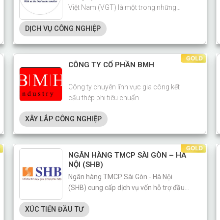
Việt Nam (VGT) là một trong những
doanh nghiệp tiên phong trong lĩnh vực
DỊCH VỤ CÔNG NGHIỆP
vận tải và logistics tại Việt Nam
CÔNG TY CỔ PHẦN BMH
Công ty chuyên lĩnh vực gia công kết
cấu thép phi tiêu chuẩn
XÂY LẮP CÔNG NGHIỆP
NGÂN HÀNG TMCP SÀI GÒN – HÀ
NỘI (SHB)
Ngân hàng TMCP Sài Gòn - Hà Nội
(SHB) cung cấp dịch vụ vốn hỗ trợ đầu
tư cho doanh nghiệp
XÚC TIẾN ĐẦU TƯ