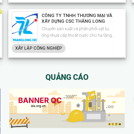
CÔNG TY TNHH THƯƠNG MẠI VÀ
XÂY DỰNG CSC THĂNG LONG
Chuyên sản xuất và phân phối vật tư,
ống nhựa cấp thoát nước cho hạ tầng
các KCN, CCN, nhà máy FDI!
XÂY LẮP CÔNG NGHIỆP
QUẢNG CÁO