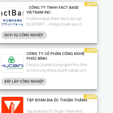
CÔNG TY TNHH FACT BASE
VIETNAM INC
FactBase được thành lập từ đội ngũ
BLUEPRINT – những chuyên gia có
nhiều năm kinh nghiệm trong hỗ trợ
DỊCH VỤ CÔNG NGHIỆP
chuyển đổi số (DX) cho doanh nghiệp
sản xuất tại Nhật Bản.
CÔNG TY CỔ PHẦN CÔNG NGHỆ
PHÚC BÌNH
Công ty Cổ phần Công nghệ Phúc Bình
là một trong những doanh nghiệp uy tín
trong lĩnh vực tích hợp hệ thống ICT,
XÂY LẮP CÔNG NGHIỆP
viễn thông, giải pháp an ninh – an toàn,
hạ tầng điện nhẹ (ELV), cơ điện và
phòng cháy chữa cháy.
TẬP ĐOÀN ĐỊA ỐC THUẬN THÀNH
Tập đoàn Địa Ốc Thuận Thành khởi