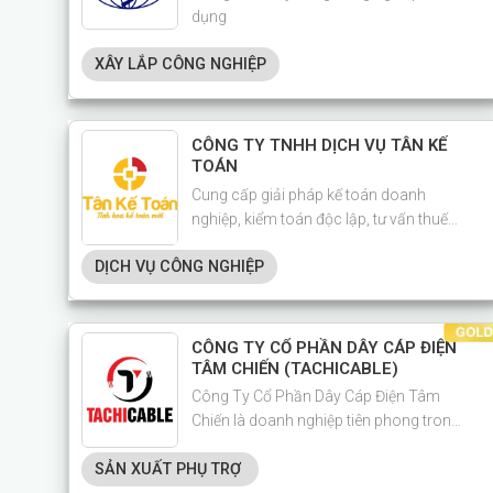
dụng
XÂY LẮP CÔNG NGHIỆP
CÔNG TY TNHH DỊCH VỤ TÂN KẾ
TOÁN
Cung cấp giải pháp kế toán doanh
nghiệp, kiểm toán độc lập, tư vấn thuế
doanh nghiệp,..
DỊCH VỤ CÔNG NGHIỆP
CÔNG TY CỔ PHẦN DÂY CÁP ĐIỆN
TÂM CHIẾN (TACHICABLE)
Công Ty Cổ Phần Dây Cáp Điện Tâm
Chiến là doanh nghiệp tiên phong trong
lĩnh vực sản xuất dây và cáp điện tại
SẢN XUẤT PHỤ TRỢ
Việt Nam.