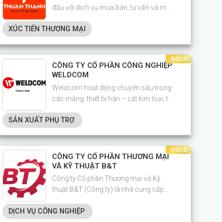
đầu với dịch vụ mua bán, tư vấn và môi
giới bất động sản.
XÚC TIẾN THƯƠNG MẠI
CÔNG TY CỔ PHẦN CÔNG NGHIỆP
WELDCOM
Weldcom hoạt động chuyên sâu trong
các mảng: thiết bị hàn – cắt kim loại, tự
động hóa công nghiệp và giải pháp gia
SẢN XUẤT PHỤ TRỢ
công cơ khí toàn diện.
CÔNG TY CỔ PHẦN THƯƠNG MẠI
VÀ KỸ THUẬT B&T
Công ty Cổ phần Thương mại và Kỹ
thuật B&T (Công ty) là nhà cung cấp
chuyên nghiệp trong lĩnh vực đúc kim
DỊCH VỤ CÔNG NGHIỆP
loại, xây dựng nhà xưởng, lắp đặt và