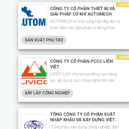
CÔNG TY CỔ PHẦN THIẾT BỊ VÀ
GIẢI PHÁP CƠ KHÍ AUTOMECH
AUTOMECH là nhà cung cấp đầy đủ và
toàn diện các giải pháp tự động hóa
trong lĩnh vực cơ khí.
SẢN XUẤT PHỤ TRỢ
CÔNG TY CỔ PHẦN PCCC LIÊN
VIỆT
LIVICO luôn chú trọng nâng cao năng
lực, áp dụng các công nghệ tiên tiến
trong khảo sát, tư vấn, thiết kế, lập dự
XÂY LẮP CÔNG NGHIỆP
toán và thi công, nhằm mang đến
những sản phẩm xây dựng đạt chất
lượng tốt nhất
TỔNG CÔNG TY CỔ PHẦN XUẤT
NHẬP KHẨU VÀ XÂY DỰNG VIỆT
NAM – VINACONEX
Tổng thầu xây dựng công nghiệp, dân