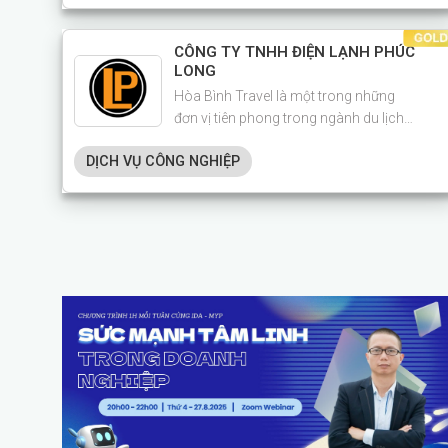
CÔNG TY TNHH ĐIỆN LẠNH PHÚC
LONG
Hòa Bình Travel là một trong những
đơn vị tiên phong trong ngành du lịch
Việt Nam, với hơn 15 năm kinh nghiệm
DỊCH VỤ CÔNG NGHIỆP
tổ chức tour trong nước, quốc tế và thiết
kế sự kiện cho doanh nghiệp.