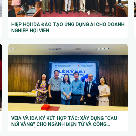
HIỆP HỘI IDA ĐÀO TẠO ỨNG DỤNG AI CHO DOANH
NGHIỆP HỘI VIÊN
VEIA VÀ IDA KÝ KẾT HỢP TÁC: XÂY DỰNG “CẦU
NỐI VÀNG” CHO NGÀNH ĐIỆN TỬ VÀ CÔNG
NGHIỆP HỖ TRỢ TẠI HẢI PHÒNG