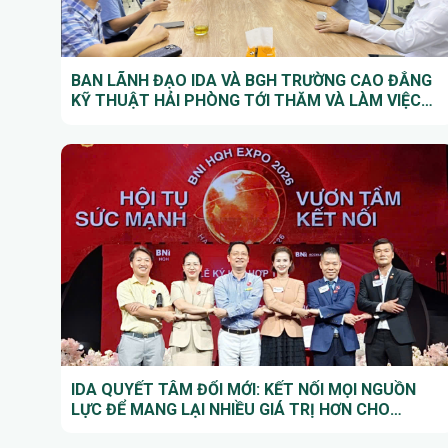
BAN LÃNH ĐẠO IDA VÀ BGH TRƯỜNG CAO ĐẲNG
KỸ THUẬT HẢI PHÒNG TỚI THĂM VÀ LÀM VIỆC
TẠI CÔNG TY TNHH THƯƠNG MẠI VÀ KỸ THUẬT
PHƯƠNG ĐÔNG
IDA QUYẾT TÂM ĐỔI MỚI: KẾT NỐI MỌI NGUỒN
LỰC ĐỂ MANG LẠI NHIỀU GIÁ TRỊ HƠN CHO
DOANH NGHIỆP HỘI VIÊN