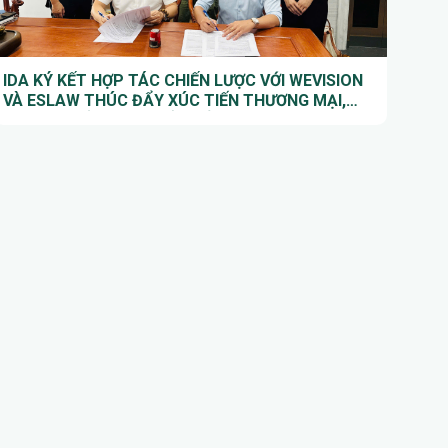
IDA KÝ KẾT HỢP TÁC CHIẾN LƯỢC VỚI WEVISION
VÀ ESLAW THÚC ĐẨY XÚC TIẾN THƯƠNG MẠI,
THU HÚT ĐẦU TƯ QUỐC TẾ