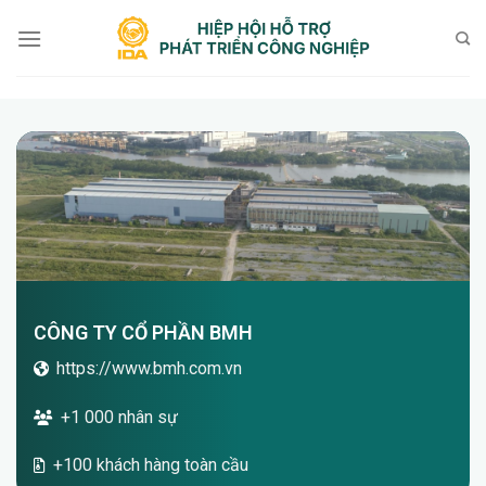
Bỏ
qua
nội
dung
CÔNG TY CỔ PHẦN BMH
https://www.bmh.com.vn
+1 000 nhân sự
+100 khách hàng toàn cầu