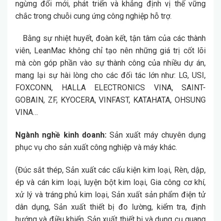
ngừng đổi mới, phát triển và khẳng định vị thế vững
chắc trong chuỗi cung ứng công nghiệp hỗ trợ.
Bằng sự nhiệt huyết, đoàn kết, tận tâm của các thành
viên, LeanMac không chỉ tạo nên những giá trị cốt lõi
mà còn góp phần vào sự thành công của nhiều dự án,
mang lại sự hài lòng cho các đối tác lớn như: LG, USI,
FOXCONN, HALLA ELECTRONICS VINA, SAINT-
GOBAIN, ZF, KYOCERA, VINFAST, KATAHATA, OHSUNG
VINA…
Ngành nghề kinh doanh:
Sản xuất máy chuyên dụng
phục vụ cho sản xuất công nghiệp và máy khác.
(Đúc sắt thép, Sản xuất các cấu kiện kim loại, Rèn, dập,
ép và cán kim loại, luyện bột kim loại, Gia công cơ khí,
xử lý và tráng phủ kim loại, Sản xuất sản phẩm điện tử
dân dụng, Sản xuất thiết bị đo lường, kiểm tra, định
hướng và điều khiển, Sản xuất thiết bị và dụng cụ quang