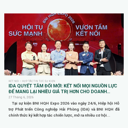
KẾT NỐI – HỢP TÁC TIN TỨC SỰ KIỆN
IDA QUYẾT TÂM ĐỔI MỚI: KẾT NỐI MỌI NGUỒN LỰC
ĐỂ MANG LẠI NHIỀU GIÁ TRỊ HƠN CHO DOANH
NGHIỆP HỘI VIÊN
27 Tháng 6, 2026
Tại sự kiện BNI HQH Expo 2026 vào ngày 24/6, Hiệp hội Hỗ
trợ Phát triển Công nghiệp Hải Phòng (IDA) và BNI HQH đã
chính thức ký kết hợp tác chiến lược, mở ra nhiều cơ hội...