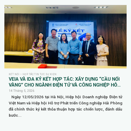
KẾT NỐI – HỢP TÁC TIN TỨC SỰ KIỆN
VEIA VÀ IDA KÝ KẾT HỢP TÁC: XÂY DỰNG “CẦU NỐI
VÀNG” CHO NGÀNH ĐIỆN TỬ VÀ CÔNG NGHIỆP HỖ
TRỢ TẠI HẢI PHÒNG
14 Tháng 5, 2026
Ngày 12/05/2026 tại Hà Nội, Hiệp hội Doanh nghiệp Điện tử
Việt Nam và Hiệp hội Hỗ trợ Phát triển Công nghiệp Hải Phòng
đã chính thức ký kết thỏa thuận hợp tác chiến lược, đánh dấu
bước...