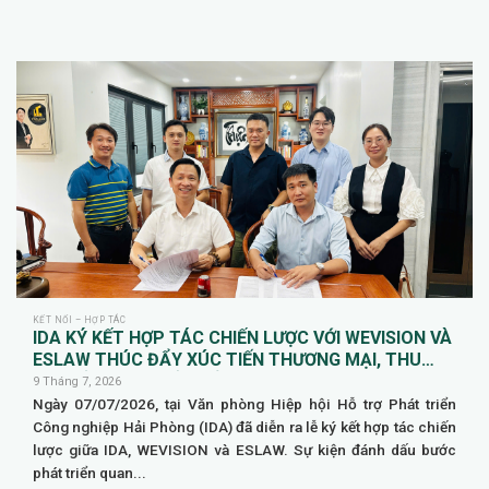
KẾT NỐI – HỢP TÁC
IDA KÝ KẾT HỢP TÁC CHIẾN LƯỢC VỚI WEVISION VÀ
ESLAW THÚC ĐẨY XÚC TIẾN THƯƠNG MẠI, THU
HÚT ĐẦU TƯ QUỐC TẾ
9 Tháng 7, 2026
Ngày 07/07/2026, tại Văn phòng Hiệp hội Hỗ trợ Phát triển
Công nghiệp Hải Phòng (IDA) đã diễn ra lễ ký kết hợp tác chiến
lược giữa IDA, WEVISION và ESLAW. Sự kiện đánh dấu bước
phát triển quan...