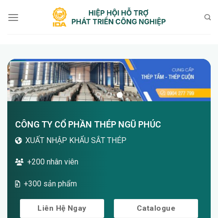
Bỏ
qua
nội
dung
CÔNG TY CỔ PHẦN THÉP NGŨ PHÚC
XUẤT NHẬP KHẨU SẮT THÉP
+200 nhân viên
+300 sản phẩm
Liên Hệ Ngay
Catalogue