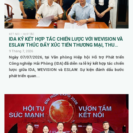
KẾT NỐI – HỢP TÁC
IDA KÝ KẾT HỢP TÁC CHIẾN LƯỢC VỚI WEVISION VÀ
ESLAW THÚC ĐẨY XÚC TIẾN THƯƠNG MẠI, THU
HÚT ĐẦU TƯ QUỐC TẾ
9 Tháng 7, 2026
Ngày 07/07/2026, tại Văn phòng Hiệp hội Hỗ trợ Phát triển
Công nghiệp Hải Phòng (IDA) đã diễn ra lễ ký kết hợp tác chiến
lược giữa IDA, WEVISION và ESLAW. Sự kiện đánh dấu bước
phát triển quan...