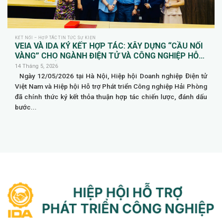
KẾT NỐI – HỢP TÁC TIN TỨC SỰ KIỆN
VEIA VÀ IDA KÝ KẾT HỢP TÁC: XÂY DỰNG “CẦU NỐI
VÀNG” CHO NGÀNH ĐIỆN TỬ VÀ CÔNG NGHIỆP HỖ
TRỢ TẠI HẢI PHÒNG
14 Tháng 5, 2026
Ngày 12/05/2026 tại Hà Nội, Hiệp hội Doanh nghiệp Điện tử
Việt Nam và Hiệp hội Hỗ trợ Phát triển Công nghiệp Hải Phòng
đã chính thức ký kết thỏa thuận hợp tác chiến lược, đánh dấu
bước...