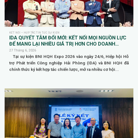
KẾT NỐI – HỢP TÁC TIN TỨC SỰ KIỆN
IDA QUYẾT TÂM ĐỔI MỚI: KẾT NỐI MỌI NGUỒN LỰC
ĐỂ MANG LẠI NHIỀU GIÁ TRỊ HƠN CHO DOANH
NGHIỆP HỘI VIÊN
27 Tháng 6, 2026
Tại sự kiện BNI HQH Expo 2026 vào ngày 24/6, Hiệp hội Hỗ
trợ Phát triển Công nghiệp Hải Phòng (IDA) và BNI HQH đã
chính thức ký kết hợp tác chiến lược, mở ra nhiều cơ hội...