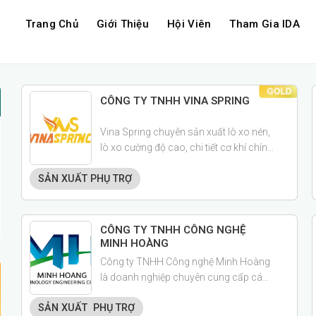
Trang Chủ
Giới Thiệu
Hội Viên
Tham Gia IDA
CÔNG TY TNHH VINA SPRING
Vina Spring chuyên sản xuất lò xo nén,
lò xo cường độ cao, chi tiết cơ khí chính
xác
SẢN XUẤT PHỤ TRỢ
CÔNG TY TNHH CÔNG NGHỆ
MINH HOÀNG
Công ty TNHH Công nghệ Minh Hoàng
là doanh nghiệp chuyên cung cấp các
sản phẩm, dịch vụ cơ khí: Chế tạo máy,
SẢN XUẤT PHỤ TRỢ
hệ thống tự động và gia công đồ gá, chi