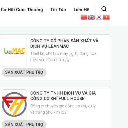
Cơ Hội Giao Thương
Tin Tức
Liên Hệ
CÔNG TY CỔ PHẦN SẢN XUẤT VÀ
DỊCH VỤ LEANMAC
Thiết kế, chế tạo máy, jig, tự động hoá
theo yêu cầu nhà máy..
SẢN XUẤT PHỤ TRỢ
CÔNG TY TNHH DỊCH VỤ VÀ GIA
CÔNG CƠ KHÍ FULL HOUSE
Công ty chuyên gia công cơ khí, xử lý
và tráng phủ kim loại
SẢN XUẤT PHỤ TRỢ