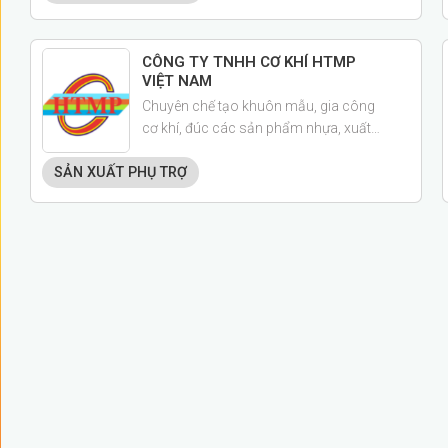
tiết chính xác,...
CÔNG TY TNHH CƠ KHÍ HTMP
VIỆT NAM
Chuyên chế tạo khuôn mẫu, gia công
cơ khí, đúc các sản phẩm nhựa, xuất
nhập khẩu các mặt hàng Công ty kinh
SẢN XUẤT PHỤ TRỢ
doanh.