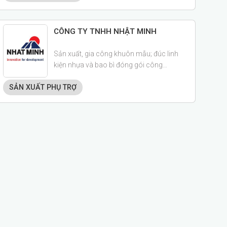
CÔNG TY TNHH NHẬT MINH
Sản xuất, gia công khuôn mẫu; đúc linh
kiện nhựa và bao bì đóng gói công
nghiệp và vận chuyển trong ngành
SẢN XUẤT PHỤ TRỢ
điện/ điện tử, ô tô/ xe máy …