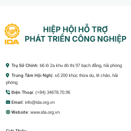
ĐIỆN TỬ VÀ CÔNG
NGHIỆP HỖ TRỢ TẠI HẢI
PHÒNG
Trụ Sở Chính:
b6 lô 2a khu đô thị 97 bạch đằng, hải phòng
Trung Tâm Hội Nghị:
số 200 khúc thừa dụ, lê chân, hải
phòng
Điện Thoại:
(+84) 34678.70.96
Email:
info@ida.org.vn
Website:
www.ida.org.vn
Giới Thiệu