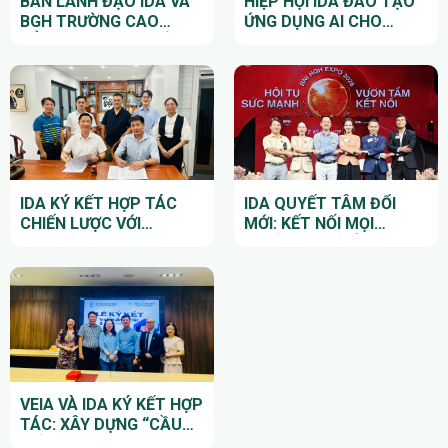
BAN LÃNH ĐẠO IDA VÀ
HIỆP HỘI IDA ĐÀO TẠO
BGH TRƯỜNG CAO
ỨNG DỤNG AI CHO
ĐẲNG KỸ THUẬT HẢI
DOANH NGHIỆP HỘI
PHÒNG TỚI THĂM VÀ
VIÊN
LÀM VIỆC TẠI CÔNG TY
TNHH THƯƠNG MẠI VÀ
KỸ THUẬT PHƯƠNG
ĐÔNG
IDA KÝ KẾT HỢP TÁC
IDA QUYẾT TÂM ĐỔI
CHIẾN LƯỢC VỚI
MỚI: KẾT NỐI MỌI
WEVISION VÀ ESLAW
NGUỒN LỰC ĐỂ MANG
THÚC ĐẨY XÚC TIẾN
LẠI NHIỀU GIÁ TRỊ HƠN
THƯƠNG MẠI, THU HÚT
CHO DOANH NGHIỆP
ĐẦU TƯ QUỐC TẾ
HỘI VIÊN
VEIA VÀ IDA KÝ KẾT HỢP
TÁC: XÂY DỰNG “CẦU
NỐI VÀNG” CHO NGÀNH