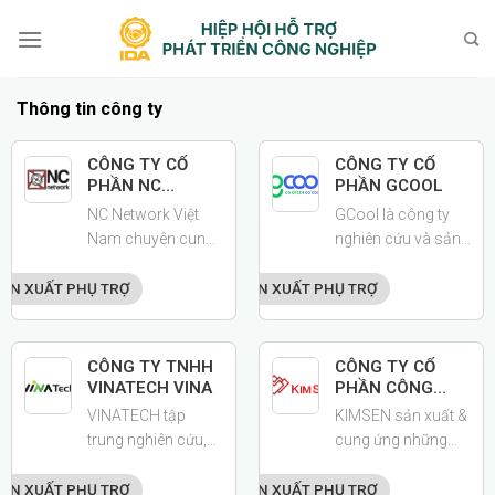
Bỏ
qua
nội
dung
Thông tin công ty
CÔNG TY CỔ
CÔNG TY CỔ
PHẦN NC
PHẦN GCOOL
NETWORK VIỆT
NC Network Việt
GCool là công ty
NAM
Nam chuyên cung
nghiên cứu và sản
cấp các giải pháp
xuất, tiên phong về
kết nối và hỗ trợ
phát triển những
ẢN XUẤT PHỤ TRỢ
SẢN XUẤT PHỤ TRỢ
doanh nghiệp trong
sản phẩm tiết kiệm
ngành chế tạo. Với
năng lượng.
mục tiêu xây dựng
CÔNG TY TNHH
CÔNG TY CỔ
cầu nối giữa các
VINATECH VINA
PHẦN CÔNG
NGHIỆP KIMSEN
doanh nghiệp Nhật
VINATECH tập
KIMSEN sản xuất &
Bản và Việt Nam.
trung nghiên cứu,
cung ứng những
phát triển và sản
sản phẩm nhôm
xuất siêu tụ điện
định hình, linh kiện
ẢN XUẤT PHỤ TRỢ
SẢN XUẤT PHỤ TRỢ