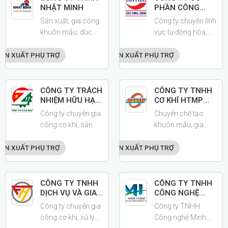
pháp gia công cơ
NHẬT MINH
PHẦN CÔNG
NGHỆ TỰ ĐỘNG
khí chất lượng cao.
Sản xuất, gia công
Công ty chuyên lĩnh
TÂN PHÁT
khuôn mẫu; đúc
vực tự động hóa,
linh kiện nhựa và
cân điện tử các
bao bì đóng gói
loại, hệ thống điện,
ẢN XUẤT PHỤ TRỢ
SẢN XUẤT PHỤ TRỢ
công nghiệp và vận
cơ khí chế tạo
chuyển trong
ngành điện/ điện tử,
CÔNG TY TRÁCH
CÔNG TY TNHH
ô tô/ xe máy …
NHIỆM HỮU HẠN
CƠ KHÍ HTMP
MỘT THÀNH
VIỆT NAM
Công ty chuyên gia
Chuyên chế tạo
VIÊN CƠ KHÍ 17
công cơ khí, sản
khuôn mẫu, gia
phẩm phụ trợ
công cơ khí, đúc
các sản phẩm
ẢN XUẤT PHỤ TRỢ
SẢN XUẤT PHỤ TRỢ
nhựa, xuất nhập
khẩu các mặt hàng
Công ty kinh
CÔNG TY TNHH
CÔNG TY TNHH
doanh.
DỊCH VỤ VÀ GIA
CÔNG NGHỆ
CÔNG CƠ KHÍ
MINH HOÀNG
Công ty chuyên gia
Công ty TNHH
FULL HOUSE
công cơ khí, xử lý
Công nghệ Minh