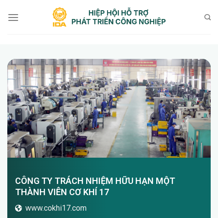
Bỏ
qua
nội
dung
CÔNG TY TRÁCH NHIỆM HỮU HẠN MỘT
THÀNH VIÊN CƠ KHÍ 17
www.cokhi17.com