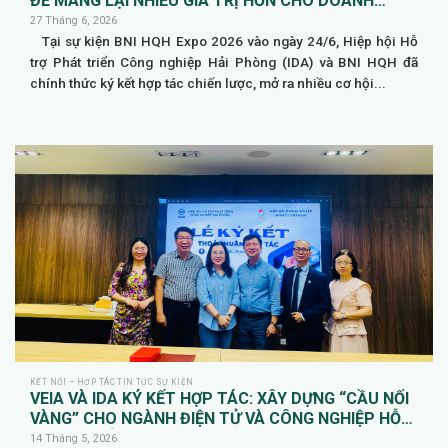
ĐỂ MANG LẠI NHIỀU GIÁ TRỊ HƠN CHO DOANH
NGHIỆP HỘI VIÊN
27 Tháng 6, 2026
Tại sự kiện BNI HQH Expo 2026 vào ngày 24/6, Hiệp hội Hỗ
trợ Phát triển Công nghiệp Hải Phòng (IDA) và BNI HQH đã
chính thức ký kết hợp tác chiến lược, mở ra nhiều cơ hội...
KẾT NỐI – HỢP TÁC TIN TỨC SỰ KIỆN
VEIA VÀ IDA KÝ KẾT HỢP TÁC: XÂY DỰNG “CẦU NỐI
VÀNG” CHO NGÀNH ĐIỆN TỬ VÀ CÔNG NGHIỆP HỖ
TRỢ TẠI HẢI PHÒNG
14 Tháng 5, 2026