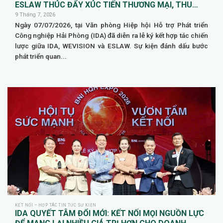
ESLAW THÚC ĐẨY XÚC TIẾN THƯƠNG MẠI, THU
HÚT ĐẦU TƯ QUỐC TẾ
9 Tháng 7, 2026
Ngày 07/07/2026, tại Văn phòng Hiệp hội Hỗ trợ Phát triển
Công nghiệp Hải Phòng (IDA) đã diễn ra lễ ký kết hợp tác chiến
lược giữa IDA, WEVISION và ESLAW. Sự kiện đánh dấu bước
phát triển quan...
KẾT NỐI – HỢP TÁC TIN TỨC SỰ KIỆN
IDA QUYẾT TÂM ĐỔI MỚI: KẾT NỐI MỌI NGUỒN LỰC