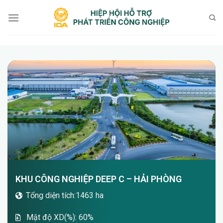
Bỏ
qua
nội
dung
KHU CÔNG NGHIỆP DEEP C – HẢI PHÒNG
Tổng diện tích:1463 ha
Mật độ XD(%): 60%