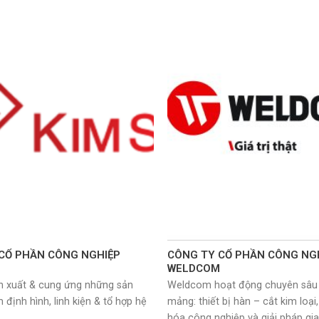
CỔ PHẦN CÔNG NGHIỆP
CÔNG TY CỔ PHẦN CÔNG NG
WELDCOM
 xuất & cung ứng những sản
Weldcom hoạt động chuyên sâu 
ịnh hình, linh kiện & tổ hợp hệ
mảng: thiết bị hàn – cắt kim loại
hóa công nghiệp và giải pháp gi