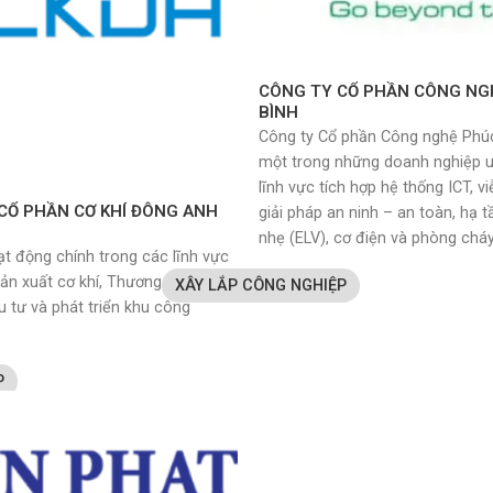
CÔNG TY CỔ PHẦN CÔNG NG
BÌNH
Công ty Cổ phần Công nghệ Phúc
một trong những doanh nghiệp uy
lĩnh vực tích hợp hệ thống ICT, v
CỔ PHẦN CƠ KHÍ ĐÔNG ANH
giải pháp an ninh – an toàn, hạ t
nhẹ (ELV), cơ điện và phòng chá
ạt động chính trong các lĩnh vực
ản xuất cơ khí, Thương mại và
XÂY LẮP CÔNG NGHIỆP
u tư và phát triển khu công
P