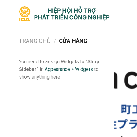
Bỏ
qua
nội
dung
TRANG CHỦ
/
CỬA HÀNG
You need to assign Widgets to
"Shop
Sidebar"
in
Appearance > Widgets
to
show anything here