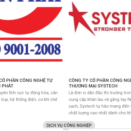
CỔ PHẦN CÔNG NGHỆ TỰ
CÔNG TY CỔ PHẦN CÔNG NG
N PHÁT
THƯƠNG MẠI SYSTECH
uyên lĩnh vực tự động hóa, cân
Là đơn vị dẫn đầu thị trường tro
 loại, hệ thống điện, cơ khí chế
cung cấp khăn lau và găng tay Ni
sạch, Systech tự hào mang đến c
chất lượng cao nhất dành cho k
DỊCH VỤ CÔNG NGHIỆP