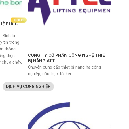
HỆ PHÚC
 Bình là
 tín trong
iễn thông,
CÔNG TY CỔ PHẦN CÔNG NGHỆ THIẾT
ầng điện
BỊ NÂNG ATT
y chữa cháy.
Chuyên cung cấp thiết bị nâng hạ công
nghiệp, cầu trục, tời kéo,..
DỊCH VỤ CÔNG NGHIỆP