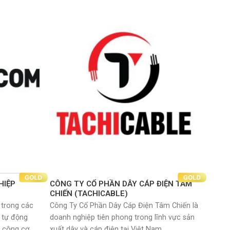
HIỆP
CÔNG TY CỔ PHẦN DÂY CÁP ĐIỆN TÂM
CHIẾN (TACHICABLE)
trong các
Công Ty Cổ Phần Dây Cáp Điện Tâm Chiến là
, tự động
doanh nghiệp tiên phong trong lĩnh vực sản
a công cơ
xuất dây và cáp điện tại Việt Nam.