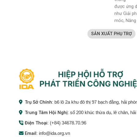
được ứng dụ
như Giải ph
móc, Năng 
SẢN XUẤT PHỤ TRỢ
Trụ Sở Chính:
b6 lô 2a khu đô thị 97 bạch đằng, hải phò
Trung Tâm Hội Nghị:
số 200 khúc thừa dụ, lê chân, hả
Điện Thoại:
(+84) 34678.70.96
Email:
info@ida.org.vn