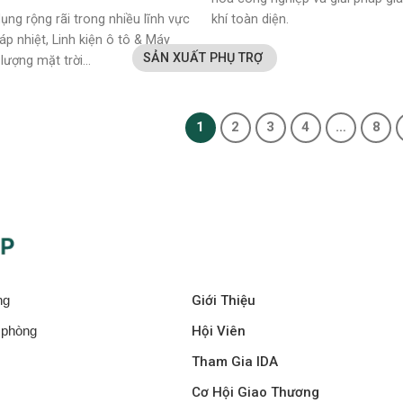
ng rộng rãi trong nhiều lĩnh vực
khí toàn diện.
áp nhiệt, Linh kiện ô tô & Máy
SẢN XUẤT PHỤ TRỢ
lượng mặt trời…
1
2
3
4
…
8
ng
Giới Thiệu
i phòng
Hội Viên
Tham Gia IDA
Cơ Hội Giao Thương