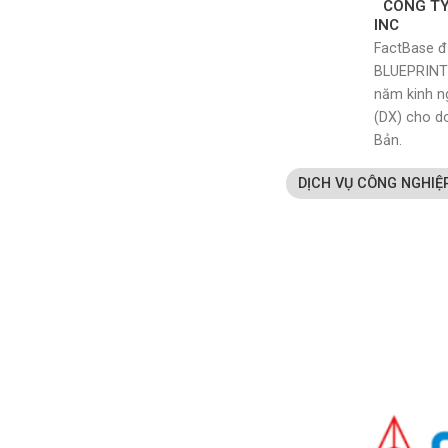
CÔNG TY
INC
FactBase đ
BLUEPRINT 
năm kinh n
(DX) cho d
Bản.
DỊCH VỤ CÔNG NGHIỆ