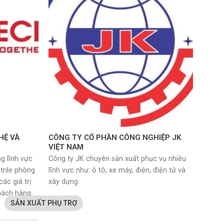
HỆ VÀ
CÔNG TY CỔ PHẦN CÔNG NGHIỆP JK
VIỆT NAM
ng lĩnh vực
Công ty JK chuyên sản xuất phục vụ nhiều
trile phòng
lĩnh vực như: ô tô, xe máy, điện, điện tử và
ác giá trị
xây dựng.
hách hàng.
SẢN XUẤT PHỤ TRỢ