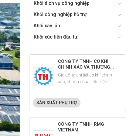
Khối dịch vụ công nghiệp
Khối công nghiệp hỗ trợ
Khối xây lắp
Khối xúc tiến đầu tư
CÔNG TY TNHH CƠ KHÍ
CHÍNH XÁC VÀ THƯƠNG
MẠI TRUNG HOÀ
Gia công chi tiết cơ khí chính
xác, khuôn nhựa, cấu kiện
máy móc..
SẢN XUẤT PHỤ TRỢ
CÔNG TY TNHH RMG
VIETNAM