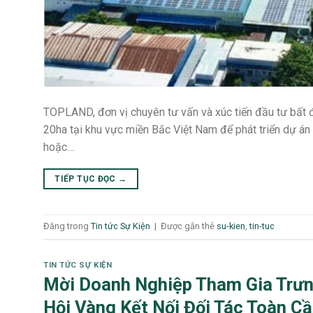
TOPLAND, đơn vị chuyên tư vấn và xúc tiến đầu tư bất 
20ha tại khu vực miền Bắc Việt Nam để phát triển dự án 
hoặc…
TIẾP TỤC ĐỌC
→
Đăng trong
Tin tức Sự Kiện
|
Được gắn thẻ
su-kien
,
tin-tuc
TIN TỨC SỰ KIỆN
Mời Doanh Nghiệp Tham Gia Trưn
Hội Vàng Kết Nối Đối Tác Toàn C