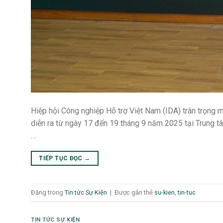
Hiệp hội Công nghiệp Hỗ trợ Việt Nam (IDA) trân trọng 
diễn ra từ ngày 17 đến 19 tháng 9 năm 2025 tại Trung t
…
TIẾP TỤC ĐỌC
→
Đăng trong
Tin tức Sự Kiện
|
Được gắn thẻ
su-kien
,
tin-tuc
TIN TỨC SỰ KIỆN