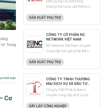
RMG tự hào là một trong
những nhà cung cấp thiết bị và
vật liệu SMT hàng đầu cho
các công ty sản xuất điện tử
SẢN XUẤT PHỤ TRỢ
CÔNG TY CỔ PHẦN NC
hoảng
NETWORK VIỆT NAM
trí: Trong
NC Network Việt Nam chuyên
cung cấp các giải pháp kết nối
và hỗ trợ doanh nghiệp trong
ngành chế tạo. Với mục tiêu
SẢN XUẤT PHỤ TRỢ
xây dựng cầu nối giữa các
doanh nghiệp Nhật Bản và Việt
Nam.
lại bình luận
CÔNG TY TNHH THƯƠNG
MẠI DỊCH VỤ VÀ ĐẦU TƯ
XÂY DỰNG TIẾN PHÁT
Công ty Tiến Phát là đơn vị
chuyên cung cấp dịch vụ bơm
– Cơ
bê tông chuyên nghiệp tại
thành phố Hải Phòng.
XÂY LẮP CÔNG NGHIỆP