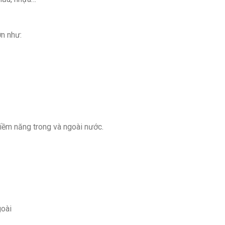
ớn như:
iềm năng trong và ngoài nước.
goài