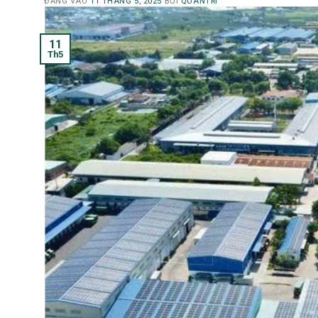
ĐĂNG VÀO
11 THÁNG 5, 2025
BỞI
QUANTRI
11
Th5