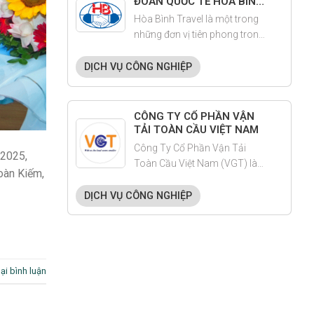
ĐOÀN QUỐC TẾ HÒA BÌNH
TRAVEL
Hòa Bình Travel là một trong
những đơn vị tiên phong trong
ngành du lịch Việt Nam, với
hơn 15 năm kinh nghiệm tổ
DỊCH VỤ CÔNG NGHIỆP
chức tour trong nước, quốc tế
và thiết kế sự kiện cho doanh
nghiệp.
CÔNG TY CỔ PHẦN VẬN
TẢI TOÀN CẦU VIỆT NAM
Công Ty Cổ Phần Vận Tải
 2025,
Toàn Cầu Việt Nam (VGT) là
oàn Kiếm,
một trong những doanh
nghiệp tiên phong trong lĩnh
DỊCH VỤ CÔNG NGHIỆP
vực vận tải và logistics tại Việt
Nam
lại bình luận