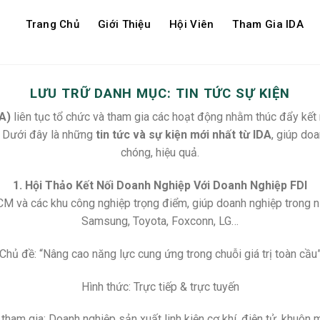
Trang Chủ
Giới Thiệu
Hội Viên
Tham Gia IDA
LƯU TRỮ DANH MỤC:
TIN TỨC SỰ KIỆN
A)
liên tục tổ chức và tham gia các hoạt động nhằm thúc đẩy kết 
. Dưới đây là những
tin tức và sự kiện mới nhất từ IDA
, giúp do
chóng, hiệu quả.
1. Hội Thảo Kết Nối Doanh Nghiệp Với Doanh Nghiệp FDI
CM và các khu công nghiệp trọng điểm, giúp doanh nghiệp trong n
Samsung, Toyota, Foxconn, LG…
Chủ đề: “Nâng cao năng lực cung ứng trong chuỗi giá trị toàn cầu
Hình thức: Trực tiếp & trực tuyến
tham gia: Doanh nghiệp sản xuất linh kiện cơ khí, điện tử, khuôn