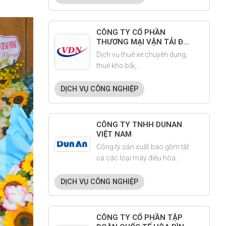
CÔNG TY CỔ PHẦN
THƯƠNG MẠI VẬN TẢI ĐẠI
NGUYÊN
Dịch vụ thuê xe chuyên dụng,
thuê kho bãi,...
DỊCH VỤ CÔNG NGHIỆP
CÔNG TY TNHH DUNAN
VIỆT NAM
Công ty sản xuất bao gồm tất
cả các loại máy điều hòa
trung tâm, thiết bị làm lạnh
không khí(FCU), thiết bị xử lý
DỊCH VỤ CÔNG NGHIỆP
không khí (AHU) và các thiết bị
khác trong thương mại, quân
sự, điện hạt nhân, truyền
CÔNG TY CỔ PHẦN TẬP
thông, vận tải đường sắt....