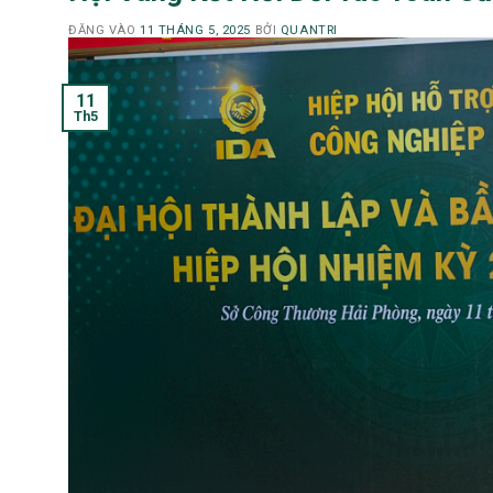
ĐĂNG VÀO
11 THÁNG 5, 2025
BỞI
QUANTRI
11
Th5