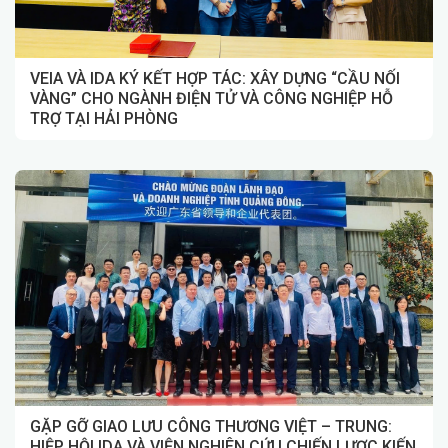
VEIA VÀ IDA KÝ KẾT HỢP TÁC: XÂY DỰNG “CẦU NỐI
VÀNG” CHO NGÀNH ĐIỆN TỬ VÀ CÔNG NGHIỆP HỖ
TRỢ TẠI HẢI PHÒNG
GẶP GỠ GIAO LƯU CÔNG THƯƠNG VIỆT – TRUNG:
HIỆP HỘI IDA VÀ VIỆN NGHIÊN CỨU CHIẾN LƯỢC KIẾN