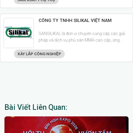
CÔNG TY TNHH SILIKAL VIỆT NAM
SANSILIKAL là đơn vị chuyên cung cấp các giải
pháp và dịch vụ phủ sàn MMA cao cấp, ứng
dụng rộng rãi cho sàn thương mại, nhà hàng,
khách sạn, nhà bếp công nghiệp và nhiều lĩnh
XÂY LẮP CÔNG NGHIỆP
vực,...
Bài Viết Liên Quan: