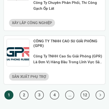
Công Ty Chuyên Phân Phối, Thi Công
Gạch Ốp Lát
XÂY LẮP CÔNG NGHIỆP
CÔNG TY TNHH CAO SU GIẢI PHÓNG
(GPR)
Công Ty TNHH Cao Su Giải Phóng (GPR)
Là Đơn Vị Hàng Đầu Trong Lĩnh Vực Sản
Xuất Các Linh Kiện Cao Su, Nhựa PVC,
Silicone,... Hướng Đến Phục Vụ Đa
SẢN XUẤT PHỤ TRỢ
Ngành Nghề, Trọng Điểm Cung Cấp Linh
Kiện Cho Các Ngành Ô Tô, Xe Máy, Đồ
Gia Dụng, Thiết Bị Y Tế Và Các Ngành
1
2
3
4
…
12
Công Nghiệp Khác.