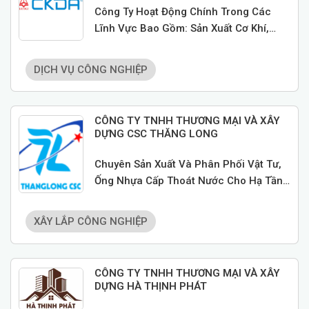
Công Ty Hoạt Động Chính Trong Các
Lĩnh Vực Bao Gồm: Sản Xuất Cơ Khí,
Thương Mại Và Dịch Vụ; Đầu Tư Và Phát
Triển Khu Công Nghiệp.
DỊCH VỤ CÔNG NGHIỆP
CÔNG TY TNHH THƯƠNG MẠI VÀ XÂY
DỰNG CSC THĂNG LONG
Chuyên Sản Xuất Và Phân Phối Vật Tư,
Ống Nhựa Cấp Thoát Nước Cho Hạ Tầng
Các KCN, CCN, Nhà Máy FDI!
XÂY LẮP CÔNG NGHIỆP
CÔNG TY TNHH THƯƠNG MẠI VÀ XÂY
DỰNG HÀ THỊNH PHÁT