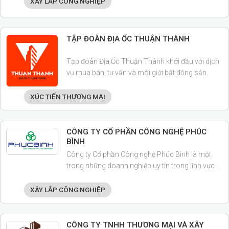
XÂY LẮP CÔNG NGHIỆP
ngành công nghiệp.
TẬP ĐOÀN ĐỊA ỐC THUẬN THÀNH
Tập đoàn Địa Ốc Thuận Thành khởi đầu với dịch
vụ mua bán, tư vấn và môi giới bất động sản.
XÚC TIẾN THƯƠNG MẠI
CÔNG TY CỔ PHẦN CÔNG NGHỆ PHÚC
BÌNH
Công ty Cổ phần Công nghệ Phúc Bình là một
trong những doanh nghiệp uy tín trong lĩnh vực
tích hợp hệ thống ICT, viễn thông, giải pháp an
ninh – an toàn, hạ tầng điện nhẹ (ELV), cơ điện và
XÂY LẮP CÔNG NGHIỆP
phòng cháy chữa cháy.
CÔNG TY TNHH THƯƠNG MẠI VÀ XÂY