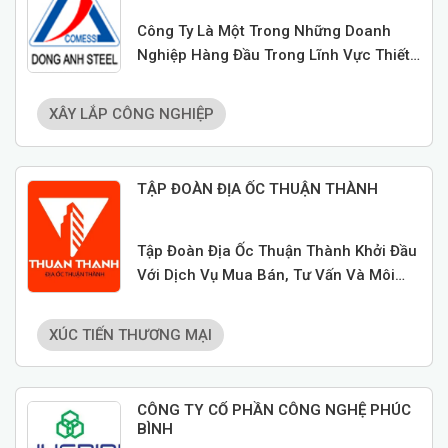
Công Ty Là Một Trong Những Doanh
Nghiệp Hàng Đầu Trong Lĩnh Vực Thiết
Kế, Sản Xuất Và Lặp Đặt Nhà Thép Tiền
Chế,cung Cấp Các Thiết Bị Cơ Khí Thủy
XÂY LẮP CÔNG NGHIỆP
Công Và Các Kết Cấu Phi Tiểu Chuẩn
Cho Ngành Công Nghiệp.
TẬP ĐOÀN ĐỊA ỐC THUẬN THÀNH
Tập Đoàn Địa Ốc Thuận Thành Khởi Đầu
Với Dịch Vụ Mua Bán, Tư Vấn Và Môi
Giới Bất Động Sản.
XÚC TIẾN THƯƠNG MẠI
CÔNG TY CỔ PHẦN CÔNG NGHỆ PHÚC
BÌNH