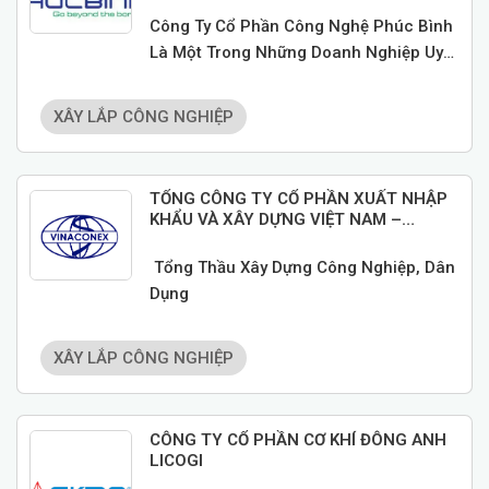
Công Ty Cổ Phần Công Nghệ Phúc Bình
Là Một Trong Những Doanh Nghiệp Uy
Tín Trong Lĩnh Vực Tích Hợp Hệ Thống
ICT, Viễn Thông, Giải Pháp An Ninh – An
XÂY LẮP CÔNG NGHIỆP
Toàn, Hạ Tầng Điện Nhẹ (ELV), Cơ Điện
Và Phòng Cháy Chữa Cháy.
TỔNG CÔNG TY CỔ PHẦN XUẤT NHẬP
KHẨU VÀ XÂY DỰNG VIỆT NAM –
VINACONEX
Tổng Thầu Xây Dựng Công Nghiệp, Dân
Dụng
XÂY LẮP CÔNG NGHIỆP
CÔNG TY CỔ PHẦN CƠ KHÍ ĐÔNG ANH
LICOGI