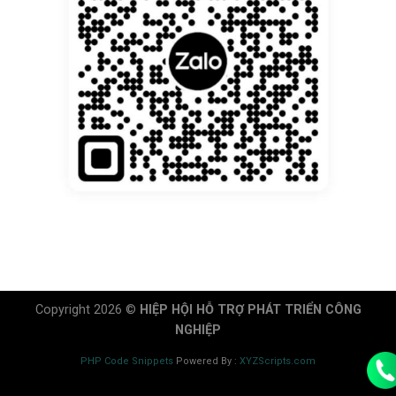
Copyright 2026 ©
HIỆP HỘI HỖ TRỢ PHÁT TRIỂN CÔNG
NGHIỆP
PHP Code Snippets
Powered By :
XYZScripts.com