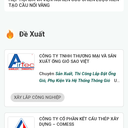
TẠO CẦU NỐI VÀNG
Đề Xuất
CÔNG TY TNHH THƯƠNG MẠI VÀ SẢN
XUẤT ỐNG GIÓ SAO VIỆT
Chuyên
Sản Xuất, Thi Công Lắp Đặt Ống
Gió, Phụ Kiện Và Hệ Thống Thông Gió
Uy
Tín Tại Hải Phòng.
XÂY LẮP CÔNG NGHIỆP
CÔNG TY CỔ PHẦN KẾT CẤU THÉP XÂY
DỰNG – COMESS