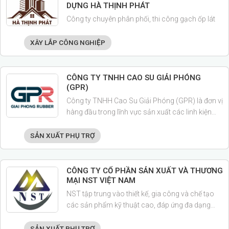
DỰNG HÀ THỊNH PHÁT
Công ty chuyên phân phối, thi công gạch ốp lát
XÂY LẮP CÔNG NGHIỆP
CÔNG TY TNHH CAO SU GIẢI PHÓNG
(GPR)
Công ty TNHH Cao Su Giải Phóng (GPR) là đơn vị
hàng đầu trong lĩnh vực sản xuất các linh kiện
cao su, nhựa PVC, silicone,... hướng đến phục vụ
đa ngành nghề, trọng điểm cung cấp linh kiện
SẢN XUẤT PHỤ TRỢ
cho các ngành ô tô, xe máy, đồ gia dụng, thiết bị
y tế và các ngành công nghiệp khác.
CÔNG TY CỔ PHẦN SẢN XUẤT VÀ THƯƠNG
MẠI NST VIỆT NAM
NST tập trung vào thiết kế, gia công và chế tạo
các sản phẩm kỹ thuật cao, đáp ứng đa dạng
nhu cầu của khách hàng trong nhiều ngành
công nghiệp như điện tử, ô tô, thiết bị y tế,…
SẢN XUẤT PHỤ TRỢ