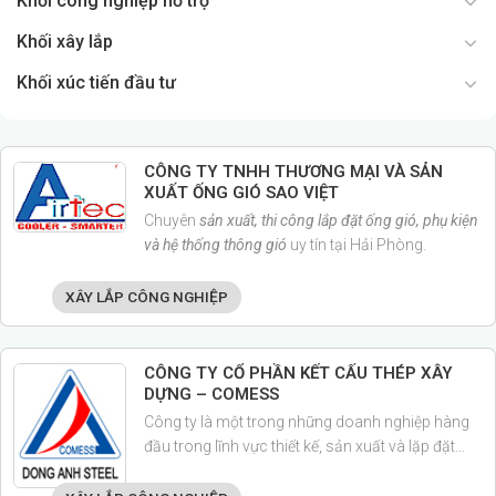
Khối công nghiệp hỗ trợ
Khối xây lắp
Khối xúc tiến đầu tư
CÔNG TY TNHH THƯƠNG MẠI VÀ SẢN
XUẤT ỐNG GIÓ SAO VIỆT
Chuyên
sản xuất, thi công lắp đặt ống gió, phụ kiện
và hệ thống thông gió
uy tín tại Hải Phòng.
XÂY LẮP CÔNG NGHIỆP
CÔNG TY CỔ PHẦN KẾT CẤU THÉP XÂY
DỰNG – COMESS
Công ty là một trong những doanh nghiệp hàng
đầu trong lĩnh vực thiết kế, sản xuất và lặp đặt
nhà thép tiền chế,cung cấp các thiết bị cơ khí
thủy công và các kết cấu phi tiểu chuẩn cho