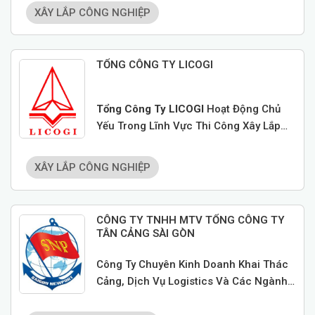
Chuyển, Thông Quan Và Xuất Nhập
XÂY LẮP CÔNG NGHIỆP
Khẩu Quốc Tế.
TỔNG CÔNG TY LICOGI
Tổng Công Ty LICOGI
Hoạt Động Chủ
Yếu Trong Lĩnh Vực Thi Công Xây Lắp
Nền Móng, Hạ Tầng.
XÂY LẮP CÔNG NGHIỆP
CÔNG TY TNHH MTV TỔNG CÔNG TY
TÂN CẢNG SÀI GÒN
Công Ty Chuyên Kinh Doanh Khai Thác
Cảng, Dịch Vụ Logistics Và Các Ngành
Kinh Tế Biển