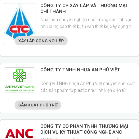
CÔNG TY CP XÂY LẮP VÀ THƯƠNG MẠI
CHÍ THÀNH
Nhà thầu chuyên nghiệp nhất trong các lĩnh vực
như cung cấp thiết bị, tư vấn thiết kế, xây dựng hệ
thống cơ điện cho nhà máy và xây dựng
XÂY LẮP CÔNG NGHIỆP
CÔNG TY TNHH NHỰA AN PHÚ VIỆT
Công ty TNHH nhựa An Phú Việt chuyên sản xuất
các sản phẩm từ plastic như linh kiện điện tử,
điện thoại, xe máy; lắp ráp các phụ tùng thiết bị
điện tử
SẢN XUẤT PHỤ TRỢ
CÔNG TY CỔ PHẦN TNHH THƯƠNG MẠI
DỊCH VỤ KỸ THUẬT CÔNG NGHỆ ANC