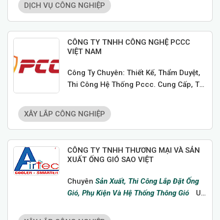
DỊCH VỤ CÔNG NGHIỆP
CÔNG TY TNHH CÔNG NGHỆ PCCC
VIỆT NAM
Công Ty Chuyên: Thiết Kế, Thẩm Duyệt,
Thi Công Hệ Thống Pccc. Cung Cấp, Thi
Công Sơn Chống Cháy Trọn Gói. Hỗ Trợ
Tháo Gỡ Vướng Mắc Liên Quan Pccc.
XÂY LẮP CÔNG NGHIỆP
CÔNG TY TNHH THƯƠNG MẠI VÀ SẢN
XUẤT ỐNG GIÓ SAO VIỆT
Chuyên
Sản Xuất, Thi Công Lắp Đặt Ống
Gió, Phụ Kiện Và Hệ Thống Thông Gió
Uy
Tín Tại Hải Phòng.