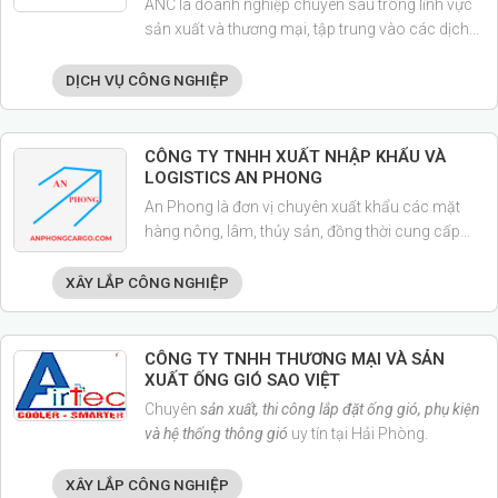
ANC là doanh nghiệp chuyên sâu trong lĩnh vực
sản xuất và thương mại, tập trung vào các dịch
vụ và sản phẩm cốt lõi: Gia công cơ khí chính
xác Đóng mới và sửa chữa tàu biển Cung cấp vật
DỊCH VỤ CÔNG NGHIỆP
tư tiêu hao công nghiệp
CÔNG TY TNHH XUẤT NHẬP KHẨU VÀ
LOGISTICS AN PHONG
An Phong là đơn vị chuyên xuất khẩu các mặt
hàng nông, lâm, thủy sản, đồng thời cung cấp
các dịch vụ vận chuyển, thông quan và xuất
nhập khẩu quốc tế.
XÂY LẮP CÔNG NGHIỆP
CÔNG TY TNHH THƯƠNG MẠI VÀ SẢN
XUẤT ỐNG GIÓ SAO VIỆT
Chuyên
sản xuất, thi công lắp đặt ống gió, phụ kiện
và hệ thống thông gió
uy tín tại Hải Phòng.
XÂY LẮP CÔNG NGHIỆP