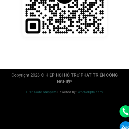
Copyright 2026 ©
HIỆP HỘI HỖ TRỢ PHÁT TRIỂN CÔNG
NGHIỆP
PHP Code Snippets
Powered By :
XYZScripts.com