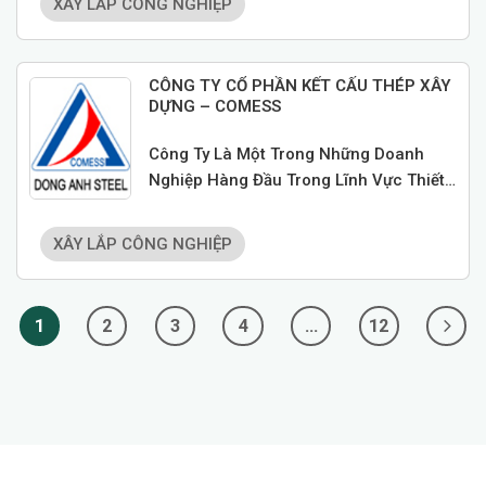
XÂY LẮP CÔNG NGHIỆP
CÔNG TY CỔ PHẦN KẾT CẤU THÉP XÂY
DỰNG – COMESS
Công Ty Là Một Trong Những Doanh
Nghiệp Hàng Đầu Trong Lĩnh Vực Thiết
Kế, Sản Xuất Và Lặp Đặt Nhà Thép Tiền
Chế,cung Cấp Các Thiết Bị Cơ Khí Thủy
XÂY LẮP CÔNG NGHIỆP
Công Và Các Kết Cấu Phi Tiểu Chuẩn
Cho Ngành Công Nghiệp.
1
2
3
4
…
12