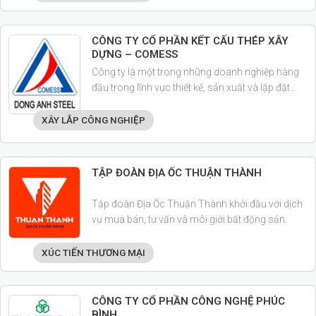
CÔNG TY CỔ PHẦN KẾT CẤU THÉP XÂY
DỰNG – COMESS
Công ty là một trong những doanh nghiệp hàng
đầu trong lĩnh vực thiết kế, sản xuất và lặp đặt
nhà thép tiền chế,cung cấp các thiết bị cơ khí
thủy công và các kết cấu phi tiểu chuẩn cho
XÂY LẮP CÔNG NGHIỆP
ngành công nghiệp.
TẬP ĐOÀN ĐỊA ỐC THUẬN THÀNH
Tập đoàn Địa Ốc Thuận Thành khởi đầu với dịch
vụ mua bán, tư vấn và môi giới bất động sản.
XÚC TIẾN THƯƠNG MẠI
CÔNG TY CỔ PHẦN CÔNG NGHỆ PHÚC
BÌNH