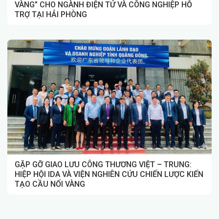
VÀNG” CHO NGÀNH ĐIỆN TỬ VÀ CÔNG NGHIỆP HỖ
TRỢ TẠI HẢI PHÒNG
GẶP GỠ GIAO LƯU CÔNG THƯƠNG VIỆT – TRUNG:
HIỆP HỘI IDA VÀ VIỆN NGHIÊN CỨU CHIẾN LƯỢC KIẾN
TẠO CẦU NỐI VÀNG