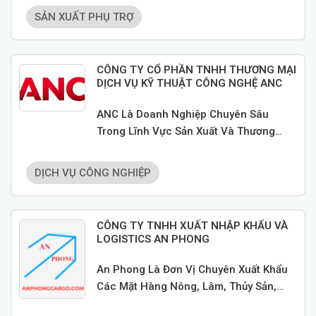
Thoại, Xe Máy; Lắp Ráp Các Phụ Tùng
SẢN XUẤT PHỤ TRỢ
Thiết Bị Điện Tử
CÔNG TY CỔ PHẦN TNHH THƯƠNG MẠI
DỊCH VỤ KỸ THUẬT CÔNG NGHỆ ANC
ANC Là Doanh Nghiệp Chuyên Sâu
Trong Lĩnh Vực Sản Xuất Và Thương
Mại, Tập Trung Vào Các Dịch Vụ Và Sản
Phẩm Cốt Lõi: Gia Công Cơ Khí Chính
DỊCH VỤ CÔNG NGHIỆP
Xác Đóng Mới Và Sửa Chữa Tàu Biển
Cung Cấp Vật Tư Tiêu Hao Công Nghiệp
CÔNG TY TNHH XUẤT NHẬP KHẨU VÀ
LOGISTICS AN PHONG
An Phong Là Đơn Vị Chuyên Xuất Khẩu
Các Mặt Hàng Nông, Lâm, Thủy Sản,
Đồng Thời Cung Cấp Các Dịch Vụ Vận