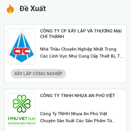
Đề Xuất
CÔNG TY CP XÂY LẮP VÀ THƯƠNG MẠI
CHÍ THÀNH
Nhà Thầu Chuyên Nghiệp Nhất Trong
Các Lĩnh Vực Như Cung Cấp Thiết Bị, Tư
Vấn Thiết Kế, Xây Dựng Hệ Thống Cơ
Điện Cho Nhà Máy Và Xây Dựng
XÂY LẮP CÔNG NGHIỆP
CÔNG TY TNHH NHỰA AN PHÚ VIỆT
Công Ty TNHH Nhựa An Phú Việt
Chuyên Sản Xuất Các Sản Phẩm Từ
Plastic Như Linh Kiện Điện Tử, Điện