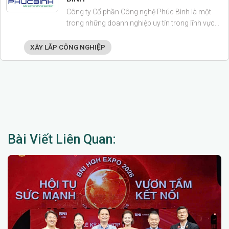
Công ty Cổ phần Công nghệ Phúc Bình là một
trong những doanh nghiệp uy tín trong lĩnh vực
tích hợp hệ thống ICT, viễn thông, giải pháp an
ninh – an toàn, hạ tầng điện nhẹ (ELV), cơ điện và
XÂY LẮP CÔNG NGHIỆP
phòng cháy chữa cháy.
Bài Viết Liên Quan: