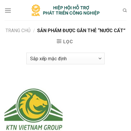
Bỏ
qua
nội
dung
TRANG CHỦ
/
SẢN PHẨM ĐƯỢC GẮN THẺ “NƯỚC CẤT”
LỌC