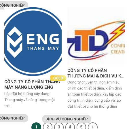
 CÔNG NGHIỆP
CÔNG TY CỔ PHẦN
THƯƠNG MẠI & DỊCH VỤ KỸ
THUẬT HTD
CÔNG TY CỔ PHẦN THANG
Công ty chuyên thí nghiệm hiệu
MÁY NĂNG LƯỢNG ENG
chỉnh các thiết bị điện, kiểm định
Lắp đặt hệ thống xây dựng:
an toàn thiết bị điện, xây lắp các
Thang máy và năng lượng mặt
công trình điện, cung cấp và lắp
trời
đặt thiết bị cho hệ thống điện
 CÔNG NGHIỆP
DỊCH VỤ CÔNG NGHIỆP
1
2
3
4
5