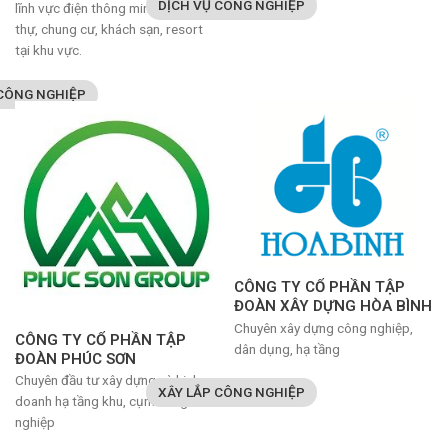
DỊCH VỤ CÔNG NGHIỆP
lĩnh vực điện thông minh cho biệt
thự, chung cư, khách sạn, resort
tại khu vực.
 CÔNG NGHIỆP
CÔNG TY CỔ PHẦN TẬP
ĐOÀN XÂY DỰNG HÒA BÌNH
Chuyên xây dựng công nghiệp,
CÔNG TY CỔ PHẦN TẬP
dân dụng, hạ tầng
ĐOÀN PHÚC SƠN
Chuyên đầu tư xây dựng và kinh
XÂY LẮP CÔNG NGHIỆP
doanh hạ tầng khu, cụm công
nghiệp