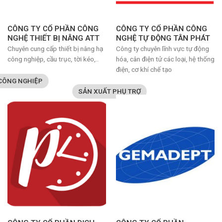
CÔNG TY CỔ PHẦN CÔNG
CÔNG TY CỔ PHẦN CÔNG
NGHỆ THIẾT BỊ NÂNG ATT
NGHỆ TỰ ĐỘNG TÂN PHÁT
Chuyên cung cấp thiết bị nâng hạ
Công ty chuyên lĩnh vực tự động
công nghiệp, cầu trục, tời kéo,..
hóa, cân điện tử các loại, hệ thống
điện, cơ khí chế tạo
 CÔNG NGHIỆP
SẢN XUẤT PHỤ TRỢ