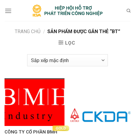
Bỏ
qua
nội
dung
TRANG CHỦ
/
SẢN PHẨM ĐƯỢC GẮN THẺ “BT”
LỌC
CÔNG TY CỔ PHẦN BMH