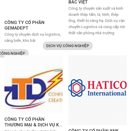
BẮC VIỆT
Công ty chuyên sản xuất và kinh
doanh thép tấm, lá, hình, thép
ống, thiết bị nâng hạ. Dịch vụ vận
CÔNG TY CỔ PHẦN
chuyển Logistics cà cung cấp nội
GEMADEPT
thất văn phòng nhà trường
Công ty chuyên dịch vụ logistics,
cảng biển, kho bãi
DỊCH VỤ CÔNG NGHIỆP
 CÔNG NGHIỆP
CÔNG TY CỔ PHẦN
THƯƠNG MẠI & DỊCH VỤ KỸ
THUẬT HTD
CÔNG TY CỔ PHẦN XNK