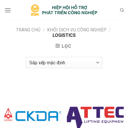
Bỏ
qua
nội
dung
TRANG CHỦ
/
KHỐI DỊCH VỤ CÔNG NGHIỆP
/
LOGISTICS
LỌC