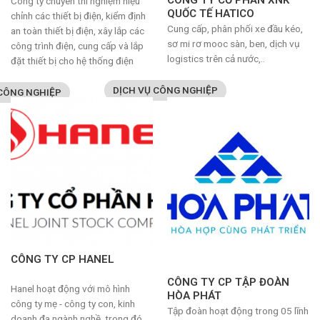
Công ty chuyên thí nghiệm hiệu
QUỐC TẾ HATICO
chỉnh các thiết bị điện, kiểm định
Cung cấp, phân phối xe đầu kéo,
an toàn thiết bị điện, xây lắp các
sơ mi rơ mooc sàn, ben, dịch vụ
công trình điện, cung cấp và lắp
logistics trên cả nước,..
đặt thiết bị cho hệ thống điện
DỊCH VỤ CÔNG NGHIỆP
 CÔNG NGHIỆP
CÔNG TY CP HANEL
CÔNG TY CP TẬP ĐOÀN
Hanel hoạt động với mô hình
HÒA PHÁT
công ty mẹ - công ty con, kinh
Tập đoàn hoạt động trong 05 lĩnh
doanh đa ngành nghề, trong đó