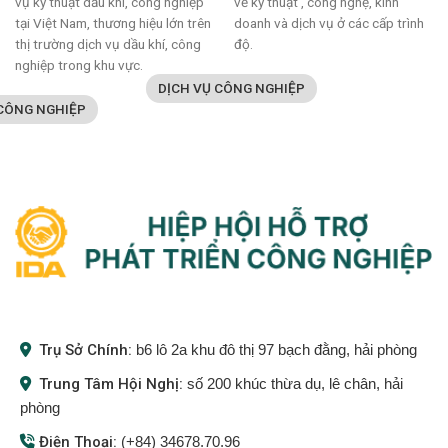
vụ kỹ thuật dầu khí, công nghiệp
về kỹ thuật , công nghệ, kinh
tại Việt Nam, thương hiệu lớn trên
doanh và dịch vụ ở các cấp trình
thị trường dịch vụ dầu khí, công
độ.
nghiệp trong khu vực.
DỊCH VỤ CÔNG NGHIỆP
 CÔNG NGHIỆP
Trụ Sở Chính:
b6 lô 2a khu đô thị 97 bạch đằng, hải phòng
Trung Tâm Hội Nghị:
số 200 khúc thừa dụ, lê chân, hải
phòng
Điện Thoại:
(+84) 34678.70.96