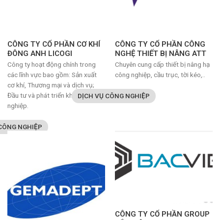
CÔNG TY CỔ PHẦN CƠ KHÍ
CÔNG TY CỔ PHẦN CÔNG
ĐÔNG ANH LICOGI
NGHỆ THIẾT BỊ NÂNG ATT
Công ty hoạt động chính trong
Chuyên cung cấp thiết bị nâng hạ
các lĩnh vực bao gồm: Sản xuất
công nghiệp, cầu trục, tời kéo,..
cơ khí, Thương mại và dịch vụ;
Đầu tư và phát triển khu công
DỊCH VỤ CÔNG NGHIỆP
nghiệp.
 CÔNG NGHIỆP
CÔNG TY CỔ PHẦN GROUP