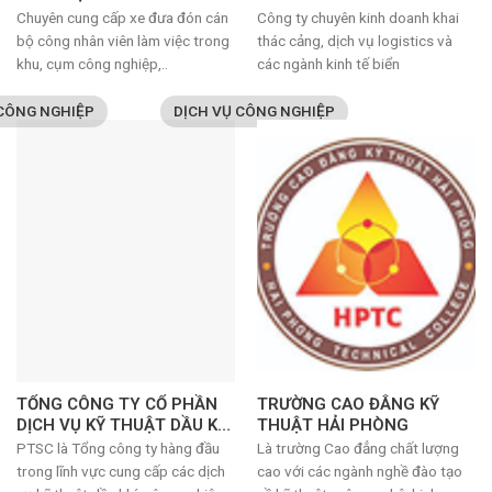
GÒN
Chuyên cung cấp xe đưa đón cán
Công ty chuyên kinh doanh khai
bộ công nhân viên làm việc trong
thác cảng, dịch vụ logistics và
khu, cụm công nghiệp,..
các ngành kinh tế biển
 CÔNG NGHIỆP
DỊCH VỤ CÔNG NGHIỆP
TỔNG CÔNG TY CỔ PHẦN
TRƯỜNG CAO ĐẲNG KỸ
DỊCH VỤ KỸ THUẬT DẦU KHÍ
THUẬT HẢI PHÒNG
VIỆT NAM (PTSC)
PTSC là Tổng công ty hàng đầu
Là trường Cao đẳng chất lượng
trong lĩnh vực cung cấp các dịch
cao với các ngành nghề đào tạo