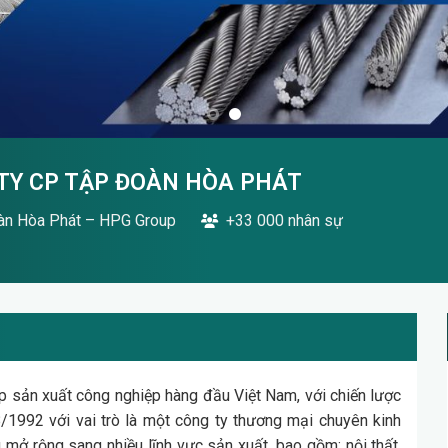
TY CP TẬP ĐOÀN HÒA PHÁT
àn Hòa Phát – HPG Group
+33 000 nhân sự
p sản xuất công nghiệp hàng đầu Việt Nam, với chiến lược
8/1992 với vai trò là một công ty thương mại chuyên kinh
ở rộng sang nhiều lĩnh vực sản xuất, bao gồm: nội thất,