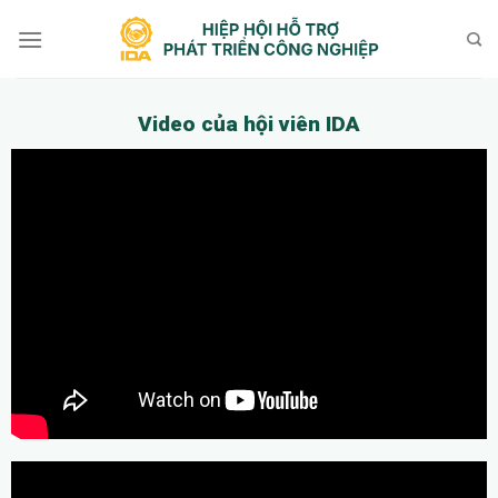
Bỏ
qua
nội
dung
Video của hội viên IDA