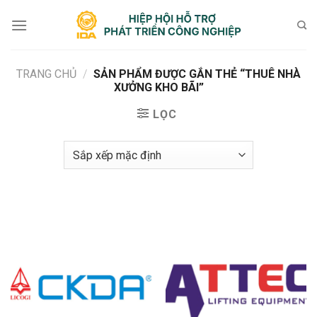
Bỏ
qua
nội
dung
TRANG CHỦ
/
SẢN PHẨM ĐƯỢC GẮN THẺ “THUÊ NHÀ
XƯỞNG KHO BÃI”
LỌC