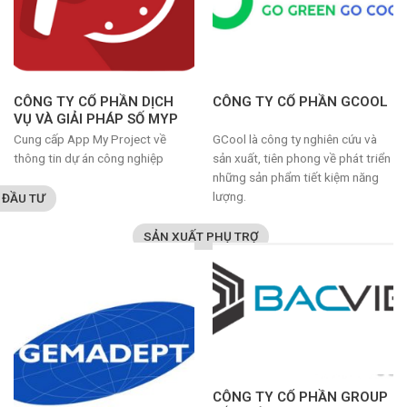
CÔNG TY CỔ PHẦN DỊCH
CÔNG TY CỔ PHẦN GCOOL
VỤ VÀ GIẢI PHÁP SỐ MYP
Cung cấp App My Project về
GCool là công ty nghiên cứu và
thông tin dự án công nghiệp
sản xuất, tiên phong về phát triển
những sản phẩm tiết kiệm năng
lượng.
 ĐẦU TƯ
SẢN XUẤT PHỤ TRỢ
CÔNG TY CỔ PHẦN GROUP