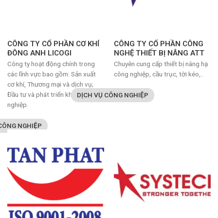
CÔNG TY CỔ PHẦN CƠ KHÍ
CÔNG TY CỔ PHẦN CÔNG
ĐÔNG ANH LICOGI
NGHỆ THIẾT BỊ NÂNG ATT
Công ty hoạt động chính trong
Chuyên cung cấp thiết bị nâng hạ
các lĩnh vực bao gồm: Sản xuất
công nghiệp, cầu trục, tời kéo,..
cơ khí, Thương mại và dịch vụ;
Đầu tư và phát triển khu công
DỊCH VỤ CÔNG NGHIỆP
nghiệp.
 CÔNG NGHIỆP