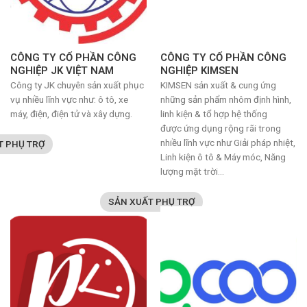
CÔNG TY CỔ PHẦN CÔNG
CÔNG TY CỔ PHẦN CÔNG
NGHIỆP JK VIỆT NAM
NGHIỆP KIMSEN
Công ty JK chuyên sản xuất phục
KIMSEN sản xuất & cung ứng
vụ nhiều lĩnh vực như: ô tô, xe
những sản phẩm nhôm định hình,
máy, điện, điện tử và xây dựng.
linh kiện & tổ hợp hệ thống
được ứng dụng rộng rãi trong
nhiều lĩnh vực như Giải pháp nhiệt,
T PHỤ TRỢ
Linh kiện ô tô & Máy móc, Năng
lượng mặt trời…
SẢN XUẤT PHỤ TRỢ