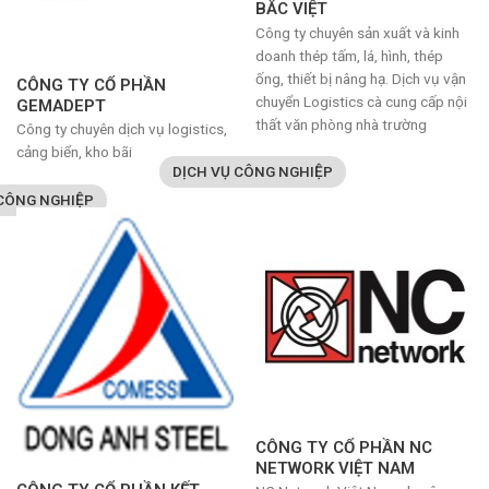
BẮC VIỆT
Công ty chuyên sản xuất và kinh
doanh thép tấm, lá, hình, thép
ống, thiết bị nâng hạ. Dịch vụ vận
CÔNG TY CỔ PHẦN
chuyển Logistics cà cung cấp nội
GEMADEPT
thất văn phòng nhà trường
Công ty chuyên dịch vụ logistics,
cảng biển, kho bãi
DỊCH VỤ CÔNG NGHIỆP
 CÔNG NGHIỆP
CÔNG TY CỔ PHẦN NC
NETWORK VIỆT NAM