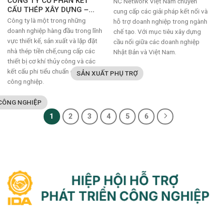
CÔNG TY CỔ PHẦN KẾT
NC Network Việt Nam chuyên
CẤU THÉP XÂY DỰNG –
cung cấp các giải pháp kết nối và
COMESS
Công ty là một trong những
hỗ trợ doanh nghiệp trong ngành
doanh nghiệp hàng đầu trong lĩnh
chế tạo. Với mục tiêu xây dựng
vực thiết kế, sản xuất và lặp đặt
cầu nối giữa các doanh nghiệp
nhà thép tiền chế,cung cấp các
Nhật Bản và Việt Nam.
thiết bị cơ khí thủy công và các
kết cấu phi tiểu chuẩn cho ngành
SẢN XUẤT PHỤ TRỢ
công nghiệp.
 CÔNG NGHIỆP
1
2
3
4
5
6