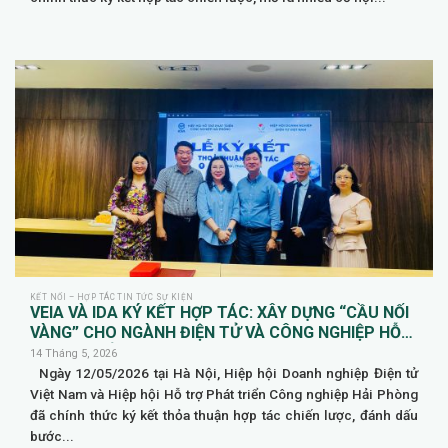
KẾT NỐI – HỢP TÁC TIN TỨC SỰ KIỆN
VEIA VÀ IDA KÝ KẾT HỢP TÁC: XÂY DỰNG “CẦU NỐI
VÀNG” CHO NGÀNH ĐIỆN TỬ VÀ CÔNG NGHIỆP HỖ
TRỢ TẠI HẢI PHÒNG
14 Tháng 5, 2026
Ngày 12/05/2026 tại Hà Nội, Hiệp hội Doanh nghiệp Điện tử
Việt Nam và Hiệp hội Hỗ trợ Phát triển Công nghiệp Hải Phòng
đã chính thức ký kết thỏa thuận hợp tác chiến lược, đánh dấu
bước...