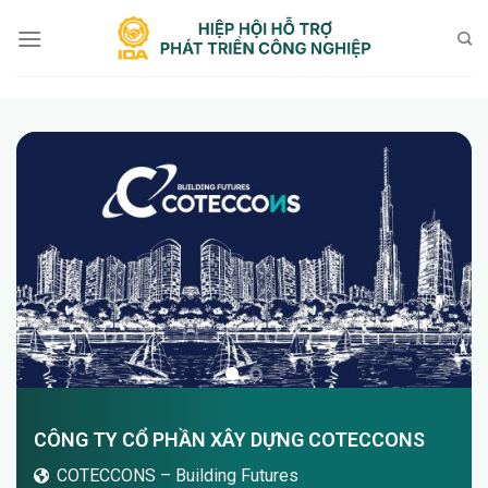
Bỏ
qua
nội
dung
CÔNG TY CỔ PHẦN XÂY DỰNG COTECCONS
COTECCONS – Building Futures